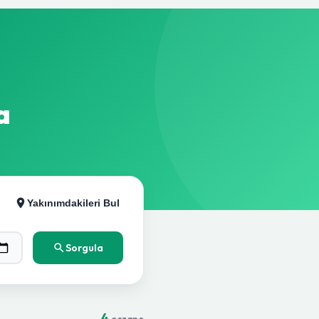
a
Yakınımdakileri Bul
Sorgula
4
eczane