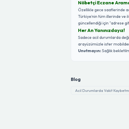
Nöbetçi Eczane Aramak 
Özellikle gece saatlerinde 
Türkiye’nin tüm illerinde ve 
güncellendiği için "adrese gi
Her An Yanınızdayız!
Sadece acil durumlarda değil,
arayüzümüzle ister mobilden 
Unutmayın:
Sağlık bekletilm
Blog
Acil Durumlarda Vakit Kaybetme