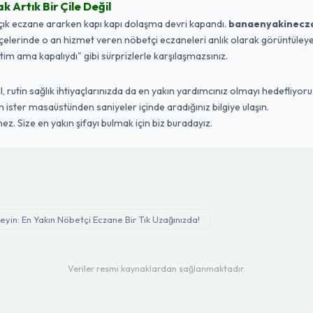
Artık Bir Çile Değil
açık eczane ararken kapı kapı dolaşma devri kapandı.
banaenyakinecz
ilçelerinde o an hizmet veren nöbetçi eczaneleri anlık olarak görüntüleyebi
ttim ama kapalıydı" gibi sürprizlerle karşılaşmazsınız.
 rutin sağlık ihtiyaçlarınızda da en yakın yardımcınız olmayı hedefliyoruz
ister masaüstünden saniyeler içinde aradığınız bilgiye ulaşın.
ez. Size en yakın şifayı bulmak için biz buradayız.
yin: En Yakın Nöbetçi Eczane Bir Tık Uzağınızda!
Veriler resmi kaynaklardan sağlanmaktadır.