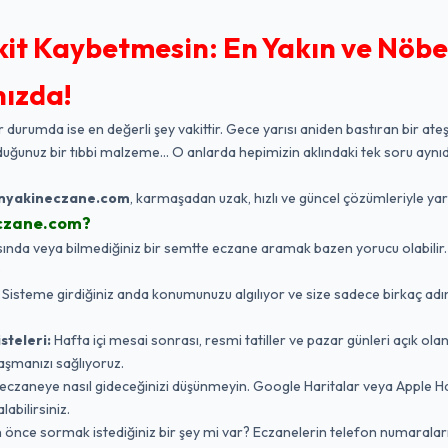
kit Kaybetmesin: En Yakın ve Nöbe
nızda!
r durumda ise en değerli şey vakittir. Gece yarısı aniden bastıran bir ateş
duğunuz bir tıbbi malzeme... O anlarda hepimizin aklındaki tek soru aynıd
nyakineczane.com
, karmaşadan uzak, hızlı ve güncel çözümleriyle ya
czane.com?
da veya bilmediğiniz bir semtte eczane aramak bazen yorucu olabilir. Biz,
:
Sisteme girdiğiniz anda konumunuzu algılıyor ve size sadece birkaç adı
steleri:
Hafta içi mesai sonrası, resmi tatiller ve pazar günleri açık ola
aşmanızı sağlıyoruz.
eczaneye nasıl gideceğinizi düşünmeyin. Google Haritalar veya Apple 
labilirsiniz.
nce sormak istediğiniz bir şey mi var? Eczanelerin telefon numaraları