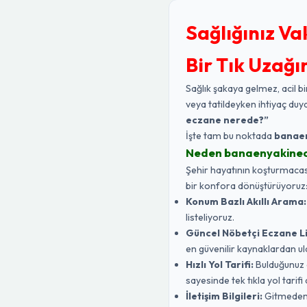
Sağlığınız Va
Bir Tık Uzağı
Sağlık şakaya gelmez, acil bi
veya tatildeyken ihtiyaç duy
eczane nerede?”
İşte tam bu noktada
banae
Neden banaenyakine
Şehir hayatının koşturmacasın
bir konfora dönüştürüyoruz
Konum Bazlı Akıllı Arama:
listeliyoruz.
Güncel Nöbetçi Eczane Li
en güvenilir kaynaklardan ul
Hızlı Yol Tarifi:
Bulduğunuz 
sayesinde tek tıkla yol tarifi a
İletişim Bilgileri:
Gitmeden ö