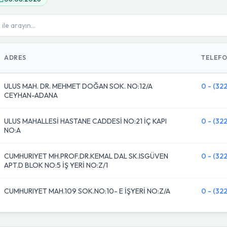
ADRES
TELEF
ULUS MAH. DR. MEHMET DOĞAN SOK. NO:12/A
0 - (322
CEYHAN-ADANA
ULUS MAHALLESİ HASTANE CADDESİ NO:21 İÇ KAPI
0 - (322
NO:A
CUMHURIYET MH.PROF.DR.KEMAL DAL SK.ISGÜVEN
0 - (32
APT.D BLOK NO:5 İŞ YERİ NO:Z/1
CUMHURIYET MAH.109 SOK.NO:10- E İŞYERİ NO:Z/A
0 - (32