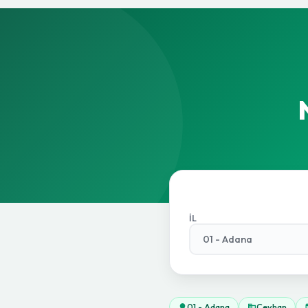
İL
01 - Adana
Ceyhan