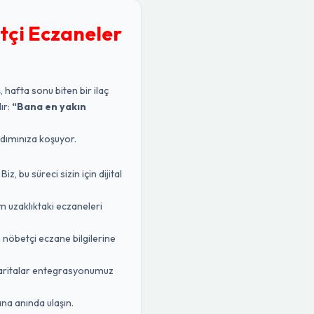
tçi Eczaneler
, hafta sonu biten bir ilaç
ır:
“Bana en yakın
rdımınıza koşuyor.
 bu süreci sizin için dijital
m uzaklıktaki eczaneleri
n nöbetçi eczane bilgilerine
Haritalar entegrasyonumuz
na anında ulaşın.