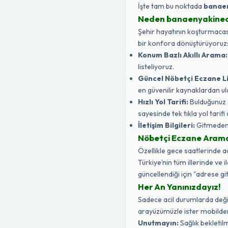
İşte tam bu noktada
banae
Neden banaenyakine
Şehir hayatının koşturmacasın
bir konfora dönüştürüyoruz
Konum Bazlı Akıllı Arama:
listeliyoruz.
Güncel Nöbetçi Eczane Li
en güvenilir kaynaklardan ul
Hızlı Yol Tarifi:
Bulduğunuz 
sayesinde tek tıkla yol tarifi a
İletişim Bilgileri:
Gitmeden ö
Nöbetçi Eczane Aramak 
Özellikle gece saatlerinde 
Türkiye’nin tüm illerinde ve 
güncellendiği için "adrese gi
Her An Yanınızdayız!
Sadece acil durumlarda değil,
arayüzümüzle ister mobilden 
Unutmayın:
Sağlık bekletilm