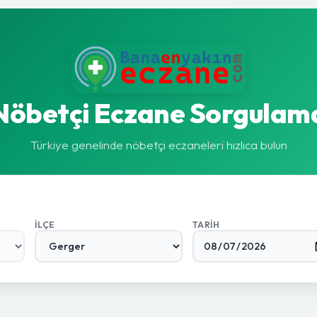
Nöbetçi Eczane Sorgulam
Türkiye genelinde nöbetçi eczaneleri hızlıca bulun
İLÇE
TARIH