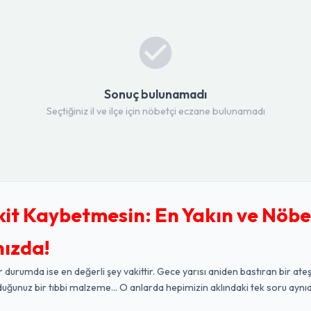
Sonuç bulunamadı
Seçtiğiniz il ve ilçe için nöbetçi eczane bulunamadı
kit Kaybetmesin: En Yakın ve Nöbe
nızda!
r durumda ise en değerli şey vakittir. Gece yarısı aniden bastıran bir ateş
duğunuz bir tıbbi malzeme... O anlarda hepimizin aklındaki tek soru aynıd