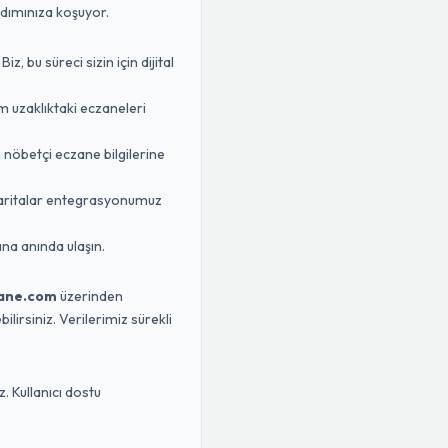
rdımınıza koşuyor.
 bu süreci sizin için dijital
m uzaklıktaki eczaneleri
n nöbetçi eczane bilgilerine
Haritalar entegrasyonumuz
na anında ulaşın.
ane.com
üzerinden
lirsiniz. Verilerimiz sürekli
. Kullanıcı dostu