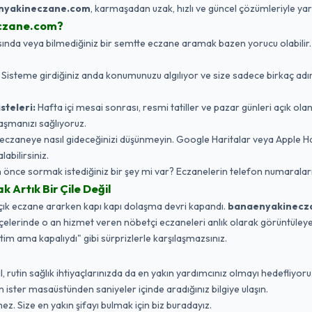
nyakineczane.com
, karmaşadan uzak, hızlı ve güncel çözümleriyle ya
czane.com?
da veya bilmediğiniz bir semtte eczane aramak bazen yorucu olabilir. Biz,
:
Sisteme girdiğiniz anda konumunuzu algılıyor ve size sadece birkaç adı
steleri:
Hafta içi mesai sonrası, resmi tatiller ve pazar günleri açık ola
aşmanızı sağlıyoruz.
eczaneye nasıl gideceğinizi düşünmeyin. Google Haritalar veya Apple 
labilirsiniz.
nce sormak istediğiniz bir şey mi var? Eczanelerin telefon numaraları
Artık Bir Çile Değil
açık eczane ararken kapı kapı dolaşma devri kapandı.
banaenyakinecz
ilçelerinde o an hizmet veren nöbetçi eczaneleri anlık olarak görüntüleyebi
ttim ama kapalıydı" gibi sürprizlerle karşılaşmazsınız.
 rutin sağlık ihtiyaçlarınızda da en yakın yardımcınız olmayı hedefliyoruz
ister masaüstünden saniyeler içinde aradığınız bilgiye ulaşın.
ez. Size en yakın şifayı bulmak için biz buradayız.