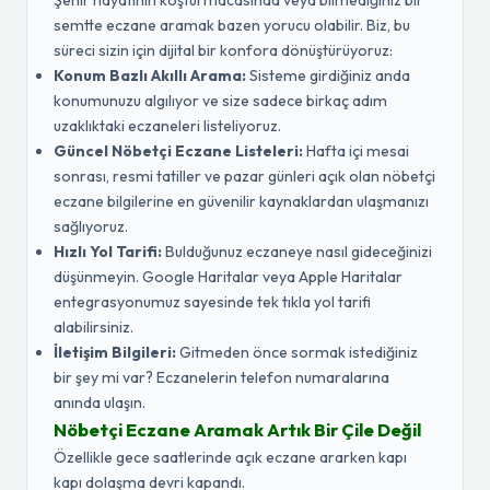
Şehir hayatının koşturmacasında veya bilmediğiniz bir
semtte eczane aramak bazen yorucu olabilir. Biz, bu
süreci sizin için dijital bir konfora dönüştürüyoruz:
Konum Bazlı Akıllı Arama:
Sisteme girdiğiniz anda
konumunuzu algılıyor ve size sadece birkaç adım
uzaklıktaki eczaneleri listeliyoruz.
Güncel Nöbetçi Eczane Listeleri:
Hafta içi mesai
sonrası, resmi tatiller ve pazar günleri açık olan nöbetçi
eczane bilgilerine en güvenilir kaynaklardan ulaşmanızı
sağlıyoruz.
Hızlı Yol Tarifi:
Bulduğunuz eczaneye nasıl gideceğinizi
düşünmeyin. Google Haritalar veya Apple Haritalar
entegrasyonumuz sayesinde tek tıkla yol tarifi
alabilirsiniz.
İletişim Bilgileri:
Gitmeden önce sormak istediğiniz
bir şey mi var? Eczanelerin telefon numaralarına
anında ulaşın.
Nöbetçi Eczane Aramak Artık Bir Çile Değil
Özellikle gece saatlerinde açık eczane ararken kapı
kapı dolaşma devri kapandı.