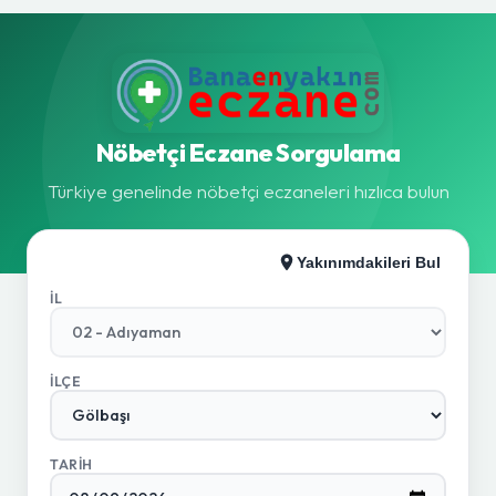
Nöbetçi Eczane Sorgulama
Türkiye genelinde nöbetçi eczaneleri hızlıca bulun
Yakınımdakileri Bul
İL
İLÇE
TARIH