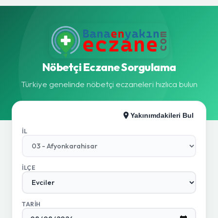
Nöbetçi Eczane Sorgulama
Türkiye genelinde nöbetçi eczaneleri hızlıca bulun
Yakınımdakileri Bul
İL
İLÇE
TARIH