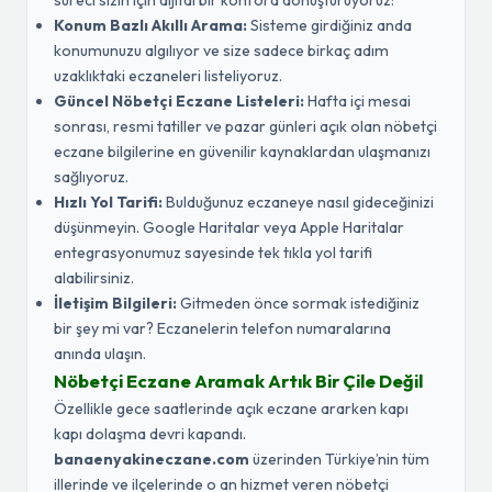
süreci sizin için dijital bir konfora dönüştürüyoruz:
Konum Bazlı Akıllı Arama:
Sisteme girdiğiniz anda
konumunuzu algılıyor ve size sadece birkaç adım
uzaklıktaki eczaneleri listeliyoruz.
Güncel Nöbetçi Eczane Listeleri:
Hafta içi mesai
sonrası, resmi tatiller ve pazar günleri açık olan nöbetçi
eczane bilgilerine en güvenilir kaynaklardan ulaşmanızı
sağlıyoruz.
Hızlı Yol Tarifi:
Bulduğunuz eczaneye nasıl gideceğinizi
düşünmeyin. Google Haritalar veya Apple Haritalar
entegrasyonumuz sayesinde tek tıkla yol tarifi
alabilirsiniz.
İletişim Bilgileri:
Gitmeden önce sormak istediğiniz
bir şey mi var? Eczanelerin telefon numaralarına
anında ulaşın.
Nöbetçi Eczane Aramak Artık Bir Çile Değil
Özellikle gece saatlerinde açık eczane ararken kapı
kapı dolaşma devri kapandı.
banaenyakineczane.com
üzerinden Türkiye’nin tüm
illerinde ve ilçelerinde o an hizmet veren nöbetçi