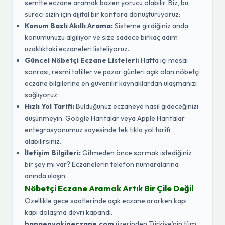
semtte eczane aramak bazen yorucu olabilir. Biz, bu
süreci sizin için dijital bir konfora dönüştürüyoruz:
Konum Bazlı Akıllı Arama:
Sisteme girdiğiniz anda
konumunuzu algılıyor ve size sadece birkaç adım
uzaklıktaki eczaneleri listeliyoruz.
Güncel Nöbetçi Eczane Listeleri:
Hafta içi mesai
sonrası, resmi tatiller ve pazar günleri açık olan nöbetçi
eczane bilgilerine en güvenilir kaynaklardan ulaşmanızı
sağlıyoruz.
Hızlı Yol Tarifi:
Bulduğunuz eczaneye nasıl gideceğinizi
düşünmeyin. Google Haritalar veya Apple Haritalar
entegrasyonumuz sayesinde tek tıkla yol tarifi
alabilirsiniz.
İletişim Bilgileri:
Gitmeden önce sormak istediğiniz
bir şey mi var? Eczanelerin telefon numaralarına
anında ulaşın.
Nöbetçi Eczane Aramak Artık Bir Çile Değil
Özellikle gece saatlerinde açık eczane ararken kapı
kapı dolaşma devri kapandı.
banaenyakineczane.com
üzerinden Türkiye’nin tüm