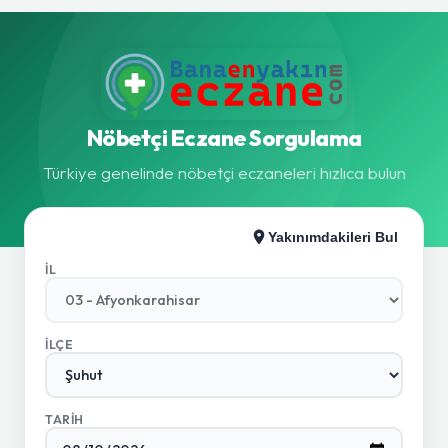
Nöbetçi Eczane Sorgulama
Türkiye genelinde nöbetçi eczaneleri hızlıca bulun
Yakınımdakileri Bul
İL
İLÇE
TARIH