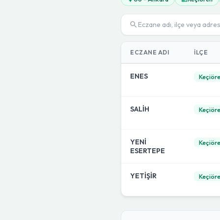
ECZANE ADI
İLÇE
ENES
Keçiör
SALİH
Keçiör
YENİ
Keçiör
ESERTEPE
YETİŞİR
Keçiör