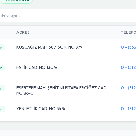
ADRES
TELEF
KUŞCAĞIZ MAH. 387. SOK. NO:9/A
0 - (53
en
FATİH CAD. NO:130/A
0 - (31
en
ESERTEPE MAH. ŞEHİT MUSTAFA ERCİĞEZ CAD.
0 - (31
en
NO:36/C
YENİ ETLİK CAD. NO:54/A
0 - (31
en