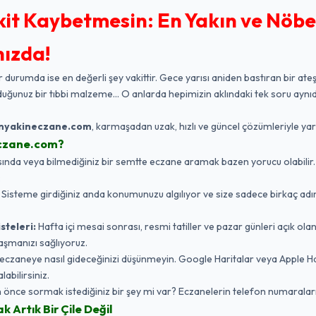
kit Kaybetmesin: En Yakın ve Nöbe
nızda!
r durumda ise en değerli şey vakittir. Gece yarısı aniden bastıran bir ateş
duğunuz bir tıbbi malzeme... O anlarda hepimizin aklındaki tek soru aynıd
nyakineczane.com
, karmaşadan uzak, hızlı ve güncel çözümleriyle ya
czane.com?
da veya bilmediğiniz bir semtte eczane aramak bazen yorucu olabilir. Biz,
:
Sisteme girdiğiniz anda konumunuzu algılıyor ve size sadece birkaç adı
steleri:
Hafta içi mesai sonrası, resmi tatiller ve pazar günleri açık ola
aşmanızı sağlıyoruz.
eczaneye nasıl gideceğinizi düşünmeyin. Google Haritalar veya Apple 
labilirsiniz.
nce sormak istediğiniz bir şey mi var? Eczanelerin telefon numaraları
Artık Bir Çile Değil