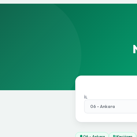
İL
06 - Ankara
Keçiören