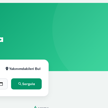
a
Yakınımdakileri Bul
Sorgula
4
eczane