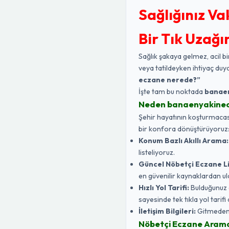
Sağlığınız Va
Bir Tık Uzağı
Sağlık şakaya gelmez, acil bi
veya tatildeyken ihtiyaç duy
eczane nerede?”
İşte tam bu noktada
banae
Neden banaenyakine
Şehir hayatının koşturmacasın
bir konfora dönüştürüyoruz
Konum Bazlı Akıllı Arama:
listeliyoruz.
Güncel Nöbetçi Eczane Li
en güvenilir kaynaklardan ul
Hızlı Yol Tarifi:
Bulduğunuz 
sayesinde tek tıkla yol tarifi a
İletişim Bilgileri:
Gitmeden ö
Nöbetçi Eczane Aramak 