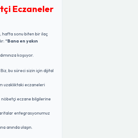
tçi Eczaneler
, hafta sonu biten bir ilaç
ır:
“Bana en yakın
rdımınıza koşuyor.
 bu süreci sizin için dijital
m uzaklıktaki eczaneleri
n nöbetçi eczane bilgilerine
Haritalar entegrasyonumuz
na anında ulaşın.