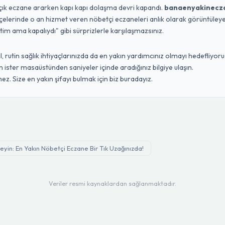
açık eczane ararken kapı kapı dolaşma devri kapandı.
banaenyakinecz
ilçelerinde o an hizmet veren nöbetçi eczaneleri anlık olarak görüntüleyebi
ttim ama kapalıydı" gibi sürprizlerle karşılaşmazsınız.
 rutin sağlık ihtiyaçlarınızda da en yakın yardımcınız olmayı hedefliyoruz
ister masaüstünden saniyeler içinde aradığınız bilgiye ulaşın.
ez. Size en yakın şifayı bulmak için biz buradayız.
yin: En Yakın Nöbetçi Eczane Bir Tık Uzağınızda!
Veriler resmi kaynaklardan sağlanmaktadır.