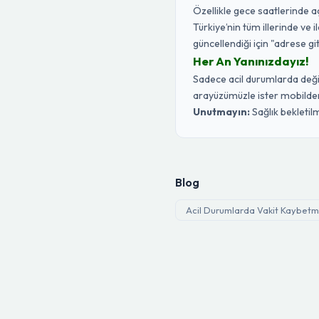
Özellikle gece saatlerinde 
Türkiye’nin tüm illerinde ve 
güncellendiği için "adrese gi
Her An Yanınızdayız!
Sadece acil durumlarda değil,
arayüzümüzle ister mobilden 
Unutmayın:
Sağlık bekletilm
Blog
Acil Durumlarda Vakit Kaybetme