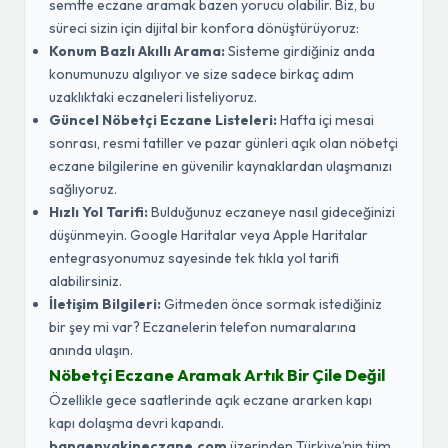
semtte eczane aramak bazen yorucu olabilir. Biz, bu
süreci sizin için dijital bir konfora dönüştürüyoruz:
Konum Bazlı Akıllı Arama:
Sisteme girdiğiniz anda
konumunuzu algılıyor ve size sadece birkaç adım
uzaklıktaki eczaneleri listeliyoruz.
Güncel Nöbetçi Eczane Listeleri:
Hafta içi mesai
sonrası, resmi tatiller ve pazar günleri açık olan nöbetçi
eczane bilgilerine en güvenilir kaynaklardan ulaşmanızı
sağlıyoruz.
Hızlı Yol Tarifi:
Bulduğunuz eczaneye nasıl gideceğinizi
düşünmeyin. Google Haritalar veya Apple Haritalar
entegrasyonumuz sayesinde tek tıkla yol tarifi
alabilirsiniz.
İletişim Bilgileri:
Gitmeden önce sormak istediğiniz
bir şey mi var? Eczanelerin telefon numaralarına
anında ulaşın.
Nöbetçi Eczane Aramak Artık Bir Çile Değil
Özellikle gece saatlerinde açık eczane ararken kapı
kapı dolaşma devri kapandı.
banaenyakineczane.com
üzerinden Türkiye’nin tüm