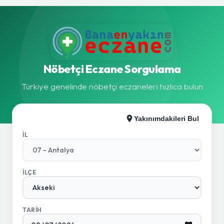
Nöbetçi Eczane Sorgulama
Türkiye genelinde nöbetçi eczaneleri hızlıca bulun
Yakınımdakileri Bul
İL
İLÇE
TARIH