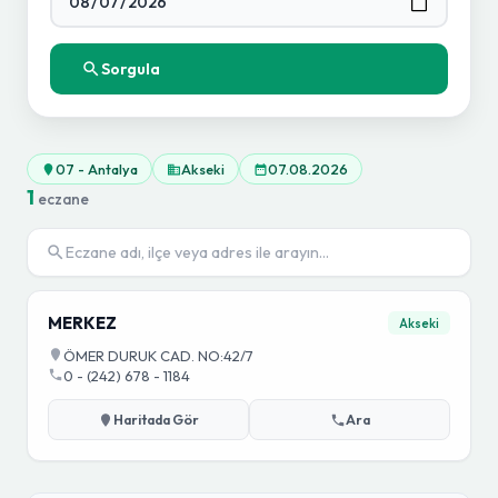
Sorgula
07 - Antalya
Akseki
07.08.2026
1
eczane
MERKEZ
Akseki
ÖMER DURUK CAD. NO:42/7
0 - (242) 678 - 1184
Haritada Gör
Ara