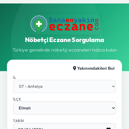
Nöbetçi Eczane Sorgulama
Türkiye genelinde nöbetçi eczaneleri hızlıca bulun
Yakınımdakileri Bul
İL
İLÇE
TARIH