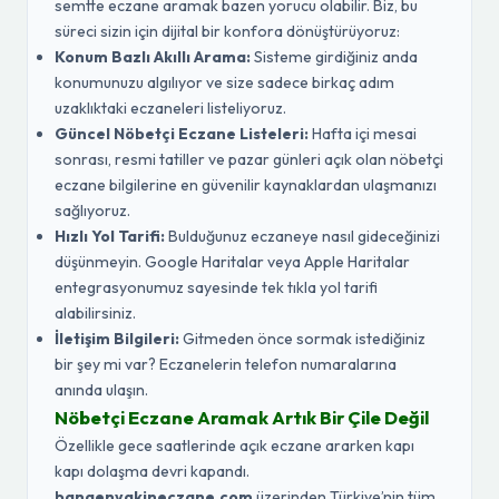
semtte eczane aramak bazen yorucu olabilir. Biz, bu
süreci sizin için dijital bir konfora dönüştürüyoruz:
Konum Bazlı Akıllı Arama:
Sisteme girdiğiniz anda
konumunuzu algılıyor ve size sadece birkaç adım
uzaklıktaki eczaneleri listeliyoruz.
Güncel Nöbetçi Eczane Listeleri:
Hafta içi mesai
sonrası, resmi tatiller ve pazar günleri açık olan nöbetçi
eczane bilgilerine en güvenilir kaynaklardan ulaşmanızı
sağlıyoruz.
Hızlı Yol Tarifi:
Bulduğunuz eczaneye nasıl gideceğinizi
düşünmeyin. Google Haritalar veya Apple Haritalar
entegrasyonumuz sayesinde tek tıkla yol tarifi
alabilirsiniz.
İletişim Bilgileri:
Gitmeden önce sormak istediğiniz
bir şey mi var? Eczanelerin telefon numaralarına
anında ulaşın.
Nöbetçi Eczane Aramak Artık Bir Çile Değil
Özellikle gece saatlerinde açık eczane ararken kapı
kapı dolaşma devri kapandı.
banaenyakineczane.com
üzerinden Türkiye’nin tüm