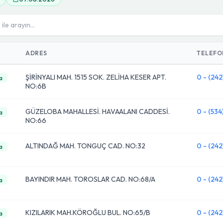
ADRES
TELEFO
ŞİRİNYALI MAH. 1515 SOK. ZELİHA KESER APT.
0 - (242
a
NO:6B
GÜZELOBA MAHALLESİ. HAVAALANI CADDESİ.
0 - (534
a
NO:66
ALTINDAĞ MAH. TONGUÇ CAD. NO:32
0 - (242
a
BAYINDIR MAH. TOROSLAR CAD. NO:68/A
0 - (242
a
KIZILARIK MAH.KÖROĞLU BUL. NO:65/B
0 - (242
a