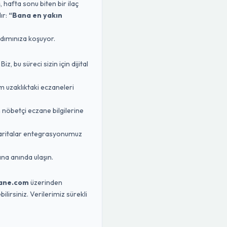
, hafta sonu biten bir ilaç
ır:
“Bana en yakın
rdımınıza koşuyor.
 bu süreci sizin için dijital
m uzaklıktaki eczaneleri
n nöbetçi eczane bilgilerine
Haritalar entegrasyonumuz
na anında ulaşın.
ane.com
üzerinden
lirsiniz. Verilerimiz sürekli