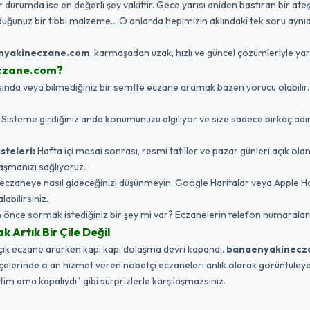
r durumda ise en değerli şey vakittir. Gece yarısı aniden bastıran bir ateş
duğunuz bir tıbbi malzeme... O anlarda hepimizin aklındaki tek soru aynıd
nyakineczane.com
, karmaşadan uzak, hızlı ve güncel çözümleriyle ya
czane.com?
da veya bilmediğiniz bir semtte eczane aramak bazen yorucu olabilir. Biz,
:
Sisteme girdiğiniz anda konumunuzu algılıyor ve size sadece birkaç adı
steleri:
Hafta içi mesai sonrası, resmi tatiller ve pazar günleri açık ola
aşmanızı sağlıyoruz.
eczaneye nasıl gideceğinizi düşünmeyin. Google Haritalar veya Apple 
labilirsiniz.
nce sormak istediğiniz bir şey mi var? Eczanelerin telefon numaraları
Artık Bir Çile Değil
açık eczane ararken kapı kapı dolaşma devri kapandı.
banaenyakinecz
ilçelerinde o an hizmet veren nöbetçi eczaneleri anlık olarak görüntüleyebi
ttim ama kapalıydı" gibi sürprizlerle karşılaşmazsınız.