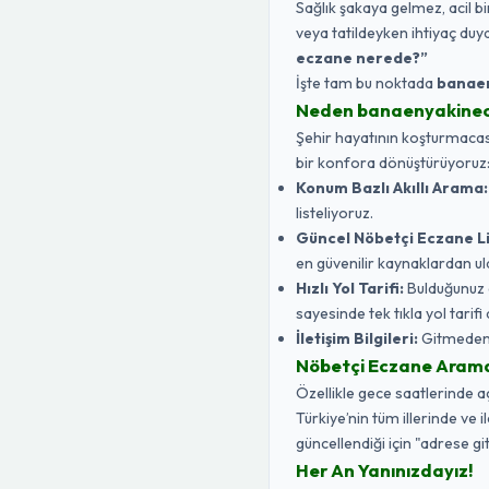
Sağlık şakaya gelmez, acil bi
veya tatildeyken ihtiyaç duy
eczane nerede?”
İşte tam bu noktada
banae
Neden banaenyakine
Şehir hayatının koşturmacasın
bir konfora dönüştürüyoruz
Konum Bazlı Akıllı Arama:
listeliyoruz.
Güncel Nöbetçi Eczane Li
en güvenilir kaynaklardan ul
Hızlı Yol Tarifi:
Bulduğunuz 
sayesinde tek tıkla yol tarifi a
İletişim Bilgileri:
Gitmeden ö
Nöbetçi Eczane Aramak 
Özellikle gece saatlerinde 
Türkiye’nin tüm illerinde ve 
güncellendiği için "adrese gi
Her An Yanınızdayız!