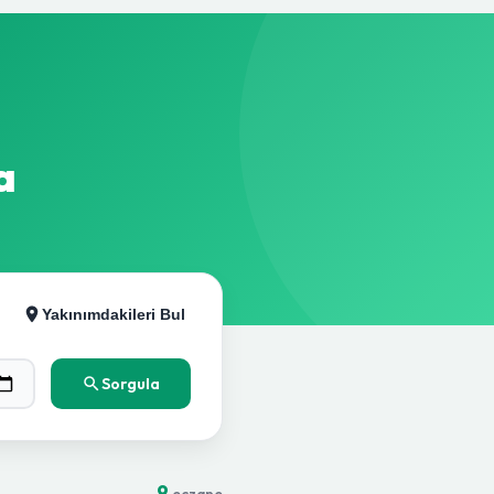
a
Yakınımdakileri Bul
Sorgula
9
eczane