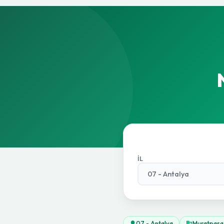
İL
07 - Antalya
Muratpaşa