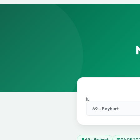
İL
69 - Bayburt
06.08.20