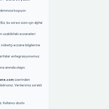
rdımınıza koşuyor.
 bu süreci sizin için dijital
m uzaklıktaki eczaneleri
n nöbetçi eczane bilgilerine
Haritalar entegrasyonumuz
na anında ulaşın.
ane.com
üzerinden
lirsiniz. Verilerimiz sürekli
. Kullanıcı dostu