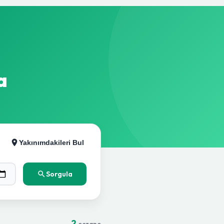
a
Yakınımdakileri Bul
Sorgula
2
eczane