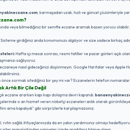
nyakineczane.com
, karmaşadan uzak, hızlı ve güncel çözümleriyle ya
czane.com?
da veya bilmediğiniz bir semtte eczane aramak bazen yorucu olabilir. Biz,
:
Sisteme girdiğiniz anda konumunuzu algılıyor ve size sadece birkaç adı
steleri:
Hafta içi mesai sonrası, resmi tatiller ve pazar günleri açık ola
aşmanızı sağlıyoruz.
eczaneye nasıl gideceğinizi düşünmeyin. Google Haritalar veya Apple 
labilirsiniz.
nce sormak istediğiniz bir şey mi var? Eczanelerin telefon numaraları
Artık Bir Çile Değil
açık eczane ararken kapı kapı dolaşma devri kapandı.
banaenyakinecz
ilçelerinde o an hizmet veren nöbetçi eczaneleri anlık olarak görüntüleyebi
ttim ama kapalıydı" gibi sürprizlerle karşılaşmazsınız.
 rutin sağlık ihtiyaçlarınızda da en yakın yardımcınız olmayı hedefliyoruz
ister masaüstünden saniyeler içinde aradığınız bilgiye ulaşın.