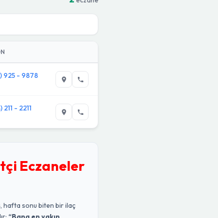
ON
3) 925 - 9878
) 211 - 2211
tçi Eczaneler
, hafta sonu biten bir ilaç
ır:
“Bana en yakın