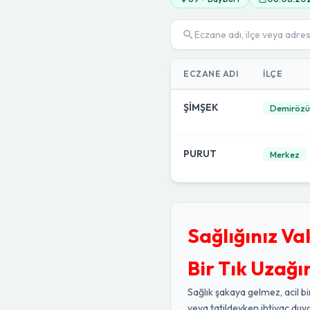
ECZANE ADI
İLÇE
ŞİMŞEK
Demirözü
PURUT
Merkez
Sağlığınız Va
Bir Tık Uzağı
Sağlık şakaya gelmez, acil bi
veya tatildeyken ihtiyaç duy