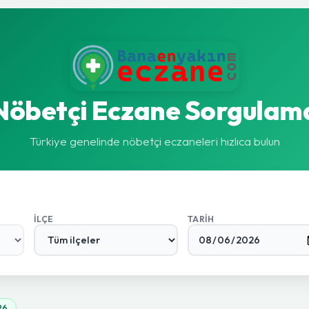
Nöbetçi Eczane Sorgulam
Türkiye genelinde nöbetçi eczaneleri hızlıca bulun
İLÇE
TARIH
26