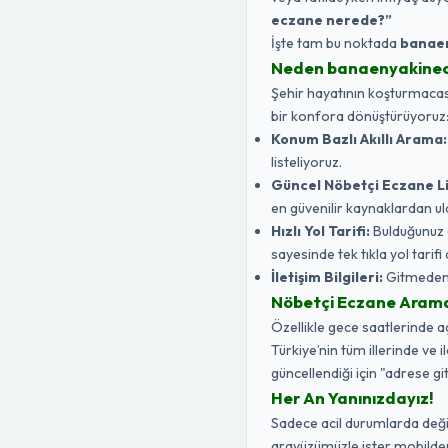
eczane nerede?”
İşte tam bu noktada
banae
Neden banaenyakine
Şehir hayatının koşturmacasın
bir konfora dönüştürüyoruz
Konum Bazlı Akıllı Arama:
listeliyoruz.
Güncel Nöbetçi Eczane Li
en güvenilir kaynaklardan ul
Hızlı Yol Tarifi:
Bulduğunuz 
sayesinde tek tıkla yol tarifi a
İletişim Bilgileri:
Gitmeden ö
Nöbetçi Eczane Aramak 
Özellikle gece saatlerinde 
Türkiye’nin tüm illerinde ve 
güncellendiği için "adrese gi
Her An Yanınızdayız!
Sadece acil durumlarda değil,
arayüzümüzle ister mobilden 