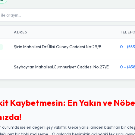
ADRES
TELEF
Şirin Mahallesi Dr.Ülkü Güney Caddesi No:29/B
0 - (55
Şeyhayran Mahallesi.Cumhuriyet Caddesi.No:27/E
0 - (458
kit Kaybetmesin: En Yakın ve Nöbe
nızda!
r durumda ise en değerli şey vakittir. Gece yarısı aniden bastıran bir ateş
duğunuz bir tıbbi malzeme... O anlarda hepimizin aklındaki tek soru aynıd