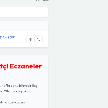
 314 - 9091
tçi Eczaneler
, hafta sonu biten bir ilaç
ır:
“Bana en yakın
rdımınıza koşuyor.