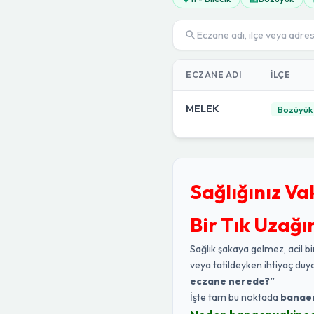
ECZANE ADI
İLÇE
MELEK
Bozüyük
Sağlığınız Va
Bir Tık Uzağı
Sağlık şakaya gelmez, acil bi
veya tatildeyken ihtiyaç duy
eczane nerede?”
İşte tam bu noktada
banae