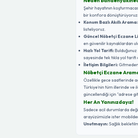
Neden banaenyakine
Şehir hayatının koşturmacasın
bir konfora dönüştürüyoruz
Konum Bazlı Akıllı Arama:
listeliyoruz.
Güncel Nöbetçi Eczane Li
en güvenilir kaynaklardan ul
Hızlı Yol Tarifi:
Bulduğunuz 
sayesinde tek tıkla yol tarifi a
İletişim Bilgileri:
Gitmeden ö
Nöbetçi Eczane Aramak 
Özellikle gece saatlerinde 
Türkiye’nin tüm illerinde ve 
güncellendiği için "adrese gi
Her An Yanınızdayız!
Sadece acil durumlarda değil,
arayüzümüzle ister mobilden 
Unutmayın:
Sağlık bekletilm