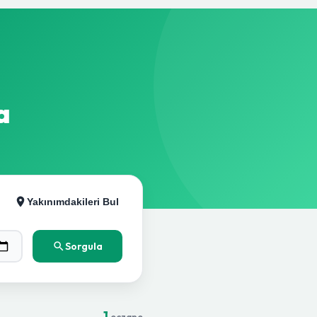
a
Yakınımdakileri Bul
Sorgula
1
eczane