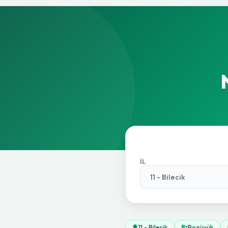
İL
11 - Bilecik
Bozüyük