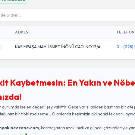
ADRES
TELEFON
KASIMPAŞA MAH. İSMET İNÖNÜ CAD. NO.17/A
0 - (228)
kit Kaybetmesin: En Yakın ve Nöbe
nızda!
r durumda ise en değerli şey vakittir. Gece yarısı aniden bastıran bir ateş
duğunuz bir tıbbi malzeme... O anlarda hepimizin aklındaki tek soru aynıd
nyakineczane.com
, karmaşadan uzak, hızlı ve güncel çözümleriyle ya