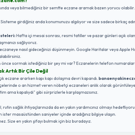
czane.com?
da veya bilmediğiniz bir semtte eczane aramak bazen yorucu olabilir. Biz,
:
Sisteme girdiğiniz anda konumunuzu algılıyor ve size sadece birkaç adı
steleri:
Hafta içi mesai sonrası, resmi tatiller ve pazar günleri açık ola
aşmanızı sağlıyoruz.
eczaneye nasıl gideceğinizi düşünmeyin. Google Haritalar veya Apple 
labilirsiniz.
nce sormak istediğiniz bir şey mi var? Eczanelerin telefon numaraları
Artık Bir Çile Değil
açık eczane ararken kapı kapı dolaşma devri kapandı.
banaenyakinecz
ilçelerinde o an hizmet veren nöbetçi eczaneleri anlık olarak görüntüleyebi
ttim ama kapalıydı" gibi sürprizlerle karşılaşmazsınız.
 rutin sağlık ihtiyaçlarınızda da en yakın yardımcınız olmayı hedefliyoruz
ister masaüstünden saniyeler içinde aradığınız bilgiye ulaşın.
ez. Size en yakın şifayı bulmak için biz buradayız.