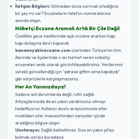
İletişim Bilgileri:
Gitmeden önce sormak istediğiniz
bir şey mi var? Eczanelerin telefon numaralarına
anında ulaşın.
Nöbetçi Eczane Aramak Artık Bir Çile Değil
Özellikle gece saatlerinde açık eczane ararken kapı
kapı dolaşma devri kapandı.
banaenyakineczane.com
üzerinden Türkiye’nin tüm
illerinde ve ilçelerinde o an hizmet veren nöbetçi
eczaneleri anlık olarak görüntüleyebilirsiniz. Verilerimiz
sürekli güncellendiği için "adrese gittim ama kapalıydı"
gibi sürprizlerle karşılaşmazsınız.
Her An Yanınızdayız!
Sadece acil durumlarda değil, rutin sağlık
ihtiyaçlarınızda da en yakın yardımcınız olmayı
hedefliyoruz. Kullanıcı dostu arayüzümüzle ister
mobilden ister masaüstünden saniyeler içinde
aradığınız bilgiye ulaşın.
Unutmayın:
Sağlık bekletilmez. Size en yakın şifayı
bulmak için biz buradayız.