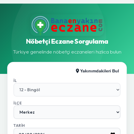
Nöbetçi Eczane Sorgulama
Türkiye genelinde nöbetçi eczaneleri hızlıca bulun
Yakınımdakileri Bul
İL
İLÇE
TARIH