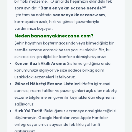
bir tıbbi malzeme... O anlarda hepimizin aklındaki tek
soru aynıdır:
“Bana en yakın eczane nerede?”
İşte tam bu noktada
banaenyakineczane.com
,
karmaşadan uzak, hızlı ve güncel çözümleriyle
yardımınıza koşuyor.
Neden banaenyakineczane.com?
Şehir hayatının koşturmacasında veya bilmediğiniz bir
semtte eczane aramak bazen yorucu olabilir. Biz, bu
süreci sizin için dijital bir konfora dönüştürüyoruz:
Konum Bazlı Akıllı Arama:
Sisteme girdiğiniz anda
konumunuzu algılıyor ve size sadece birkaç adım
uzaklıktaki eczaneleri listeliyoruz.
Güncel Nöbetçi Eczane Listeleri:
Hafta içi mesai
sonrası, resmi tatiller ve pazar günleri açık olan nöbetçi
eczane bilgilerine en güvenilir kaynaklardan ulaşmanızı
sağlıyoruz.
Hızlı Yol Tarifi:
Bulduğunuz eczaneye nasıl gideceğinizi
düşünmeyin. Google Haritalar veya Apple Haritalar
entegrasyonumuz sayesinde tek tıkla yol tarifi
alabilirsiniz.