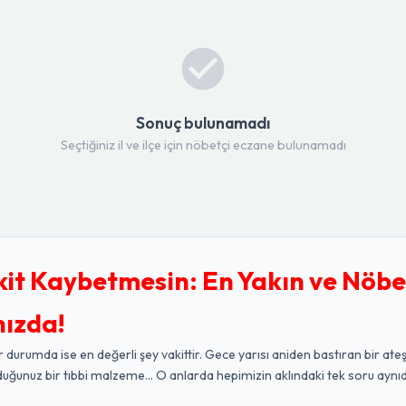
Sonuç bulunamadı
Seçtiğiniz il ve ilçe için nöbetçi eczane bulunamadı
kit Kaybetmesin: En Yakın ve Nöbe
nızda!
r durumda ise en değerli şey vakittir. Gece yarısı aniden bastıran bir ateş
duğunuz bir tıbbi malzeme... O anlarda hepimizin aklındaki tek soru aynıd