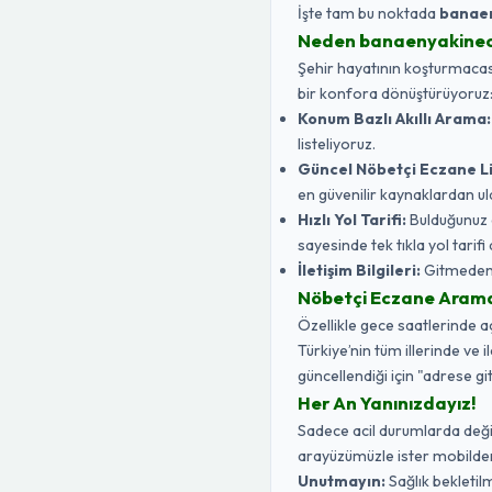
İşte tam bu noktada
banae
Neden banaenyakine
Şehir hayatının koşturmacasın
bir konfora dönüştürüyoruz
Konum Bazlı Akıllı Arama:
listeliyoruz.
Güncel Nöbetçi Eczane Li
en güvenilir kaynaklardan ul
Hızlı Yol Tarifi:
Bulduğunuz 
sayesinde tek tıkla yol tarifi a
İletişim Bilgileri:
Gitmeden ö
Nöbetçi Eczane Aramak 
Özellikle gece saatlerinde 
Türkiye’nin tüm illerinde ve 
güncellendiği için "adrese gi
Her An Yanınızdayız!
Sadece acil durumlarda değil,
arayüzümüzle ister mobilden 
Unutmayın:
Sağlık bekletilm