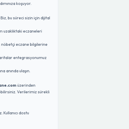
rdımınıza koşuyor.
 bu süreci sizin için dijital
m uzaklıktaki eczaneleri
n nöbetçi eczane bilgilerine
Haritalar entegrasyonumuz
na anında ulaşın.
ane.com
üzerinden
lirsiniz. Verilerimiz sürekli
. Kullanıcı dostu