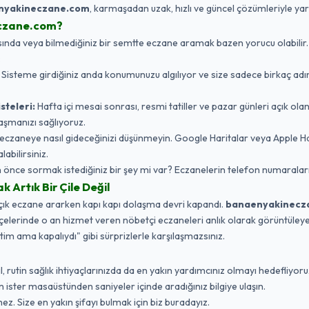
nyakineczane.com
, karmaşadan uzak, hızlı ve güncel çözümleriyle ya
czane.com?
da veya bilmediğiniz bir semtte eczane aramak bazen yorucu olabilir. Biz,
:
Sisteme girdiğiniz anda konumunuzu algılıyor ve size sadece birkaç adı
steleri:
Hafta içi mesai sonrası, resmi tatiller ve pazar günleri açık ola
aşmanızı sağlıyoruz.
eczaneye nasıl gideceğinizi düşünmeyin. Google Haritalar veya Apple 
labilirsiniz.
nce sormak istediğiniz bir şey mi var? Eczanelerin telefon numaraları
Artık Bir Çile Değil
açık eczane ararken kapı kapı dolaşma devri kapandı.
banaenyakinecz
ilçelerinde o an hizmet veren nöbetçi eczaneleri anlık olarak görüntüleyebi
ttim ama kapalıydı" gibi sürprizlerle karşılaşmazsınız.
 rutin sağlık ihtiyaçlarınızda da en yakın yardımcınız olmayı hedefliyoruz
ister masaüstünden saniyeler içinde aradığınız bilgiye ulaşın.
ez. Size en yakın şifayı bulmak için biz buradayız.