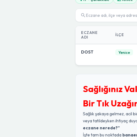
ECZANE
İLÇE
ADI
DOST
Yenice
Sağlığınız Va
Bir Tık Uzağı
Sağlık şakaya gelmez, acil bi
veya tatildeyken ihtiyaç duy
eczane nerede?”
İşte tam bu noktada
banae