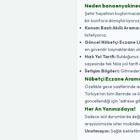
Neden banaenyakine
Şehir hayatının koşturmacasın
bir konfora dönüştürüyoruz
Konum Bazlı Akıllı Arama:
listeliyoruz.
Güncel Nöbetçi Eczane Li
en güvenilir kaynaklardan ul
Hızlı Yol Tarifi:
Bulduğunuz 
sayesinde tek tıkla yol tarifi a
İletişim Bilgileri:
Gitmeden ö
Nöbetçi Eczane Aramak 
Özellikle gece saatlerinde 
Türkiye’nin tüm illerinde ve 
güncellendiği için "adrese gi
Her An Yanınızdayız!
Sadece acil durumlarda değil,
arayüzümüzle ister mobilden 
Unutmayın:
Sağlık bekletilm