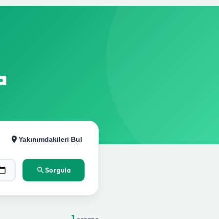
a
Yakınımdakileri Bul
Sorgula
1
eczane