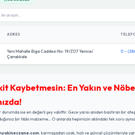
ADRES
TELEF
Yeni Mahalle Biga Caddesi No: 19/Z07 Yenice/
0 - (28
Çanakkale
kit Kaybetmesin: En Yakın ve Nöbe
nızda!
r durumda ise en değerli şey vakittir. Gece yarısı aniden bastıran bir ateş
duğunuz bir tıbbi malzeme... O anlarda hepimizin aklındaki tek soru aynıd
nyakineczane.com
, karmaşadan uzak, hızlı ve güncel çözümleriyle ya