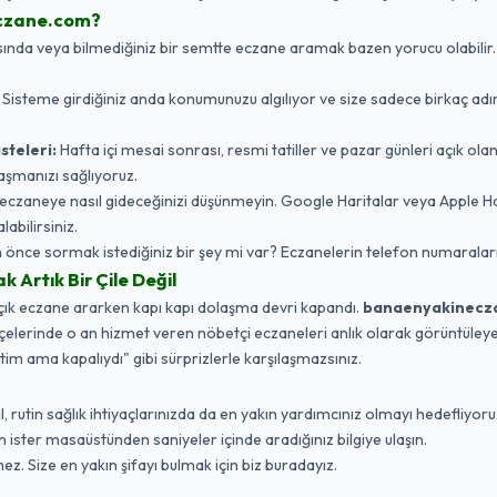
czane.com?
da veya bilmediğiniz bir semtte eczane aramak bazen yorucu olabilir. Biz,
:
Sisteme girdiğiniz anda konumunuzu algılıyor ve size sadece birkaç adı
steleri:
Hafta içi mesai sonrası, resmi tatiller ve pazar günleri açık ola
aşmanızı sağlıyoruz.
eczaneye nasıl gideceğinizi düşünmeyin. Google Haritalar veya Apple 
labilirsiniz.
nce sormak istediğiniz bir şey mi var? Eczanelerin telefon numaraları
Artık Bir Çile Değil
açık eczane ararken kapı kapı dolaşma devri kapandı.
banaenyakinecz
ilçelerinde o an hizmet veren nöbetçi eczaneleri anlık olarak görüntüleyebi
ttim ama kapalıydı" gibi sürprizlerle karşılaşmazsınız.
 rutin sağlık ihtiyaçlarınızda da en yakın yardımcınız olmayı hedefliyoruz
ister masaüstünden saniyeler içinde aradığınız bilgiye ulaşın.
ez. Size en yakın şifayı bulmak için biz buradayız.