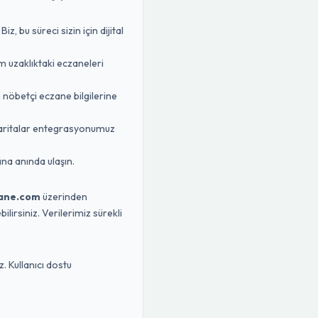
 bu süreci sizin için dijital
m uzaklıktaki eczaneleri
n nöbetçi eczane bilgilerine
Haritalar entegrasyonumuz
na anında ulaşın.
ane.com
üzerinden
lirsiniz. Verilerimiz sürekli
. Kullanıcı dostu