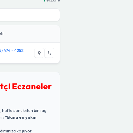
ON
6) 474 - 4252
tçi Eczaneler
, hafta sonu biten bir ilaç
ır:
“Bana en yakın
rdımınıza koşuyor.