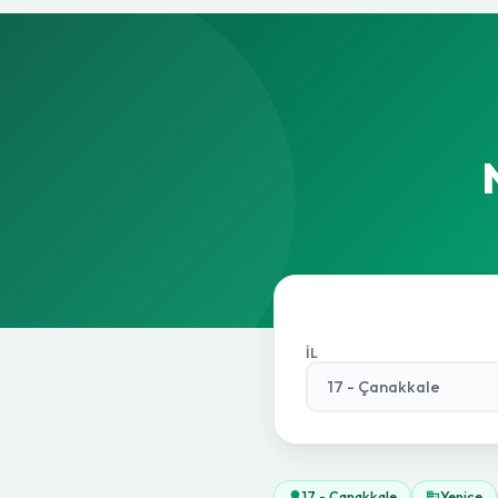
İL
17 - Çanakkale
Yenice