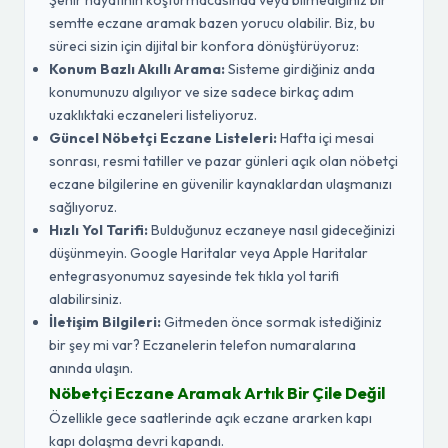
Şehir hayatının koşturmacasında veya bilmediğiniz bir
semtte eczane aramak bazen yorucu olabilir. Biz, bu
süreci sizin için dijital bir konfora dönüştürüyoruz:
Konum Bazlı Akıllı Arama:
Sisteme girdiğiniz anda
konumunuzu algılıyor ve size sadece birkaç adım
uzaklıktaki eczaneleri listeliyoruz.
Güncel Nöbetçi Eczane Listeleri:
Hafta içi mesai
sonrası, resmi tatiller ve pazar günleri açık olan nöbetçi
eczane bilgilerine en güvenilir kaynaklardan ulaşmanızı
sağlıyoruz.
Hızlı Yol Tarifi:
Bulduğunuz eczaneye nasıl gideceğinizi
düşünmeyin. Google Haritalar veya Apple Haritalar
entegrasyonumuz sayesinde tek tıkla yol tarifi
alabilirsiniz.
İletişim Bilgileri:
Gitmeden önce sormak istediğiniz
bir şey mi var? Eczanelerin telefon numaralarına
anında ulaşın.
Nöbetçi Eczane Aramak Artık Bir Çile Değil
Özellikle gece saatlerinde açık eczane ararken kapı
kapı dolaşma devri kapandı.