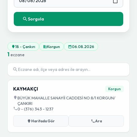
Sorgula
18 - Çankırı
Korgun
06.08.2026
1
eczane
KAYMAKÇI
Korgun
BÜYÜK MAHALLE SANAYİİ CADDESİ NO:8/1 KORGUN/
ÇANKIRI
0 - (376) 343 - 1237
Haritada Gör
Ara