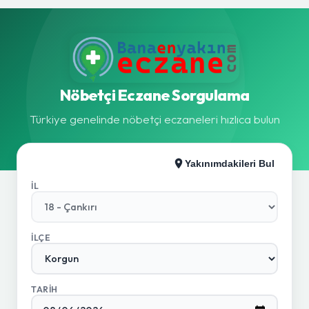
Nöbetçi Eczane Sorgulama
Türkiye genelinde nöbetçi eczaneleri hızlıca bulun
Yakınımdakileri Bul
İL
İLÇE
TARIH