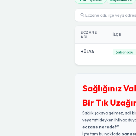
ECZANE
İLÇE
ADI
HÜLYA
Şabanözü
Sağlığınız Va
Bir Tık Uzağı
Sağlık şakaya gelmez, acil bi
veya tatildeyken ihtiyaç duy
eczane nerede?”
İşte tam bu noktada
banae