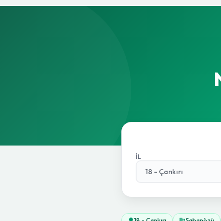
İL
18 - Çankırı
Şabanözü