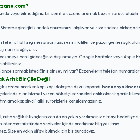
czane.com?
da veya bilmediğiniz bir semtte eczane aramak bazen yorucu olabilir. Biz,
:
Sisteme girdiğiniz anda konumunuzu algılıyor ve size sadece birkaç adı
steleri:
Hafta içi mesai sonrası, resmi tatiller ve pazar günleri açık ola
aşmanızı sağlıyoruz.
eczaneye nasıl gideceğinizi düşünmeyin. Google Haritalar veya Apple 
labilirsiniz.
nce sormak istediğiniz bir şey mi var? Eczanelerin telefon numaraları
Artık Bir Çile Değil
açık eczane ararken kapı kapı dolaşma devri kapandı.
banaenyakinecz
ilçelerinde o an hizmet veren nöbetçi eczaneleri anlık olarak görüntüleyebi
ttim ama kapalıydı" gibi sürprizlerle karşılaşmazsınız.
 rutin sağlık ihtiyaçlarınızda da en yakın yardımcınız olmayı hedefliyoruz
ister masaüstünden saniyeler içinde aradığınız bilgiye ulaşın.
ez. Size en yakın şifayı bulmak için biz buradayız.