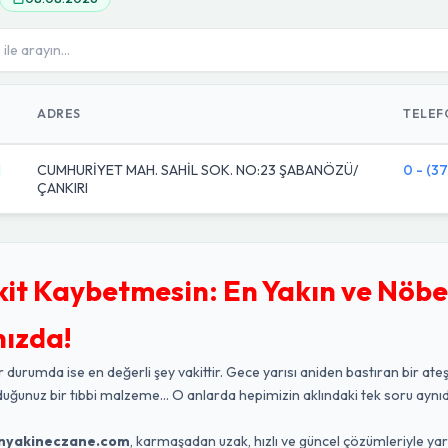
ADRES
TELEF
CUMHURİYET MAH. SAHİL SOK. NO:23 ŞABANÖZÜ/
0 - (37
ÇANKIRI
kit Kaybetmesin: En Yakın ve Nöbe
nızda!
r durumda ise en değerli şey vakittir. Gece yarısı aniden bastıran bir ateş
duğunuz bir tıbbi malzeme... O anlarda hepimizin aklındaki tek soru aynıd
nyakineczane.com
, karmaşadan uzak, hızlı ve güncel çözümleriyle ya