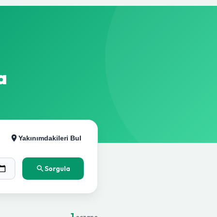
a
Yakınımdakileri Bul
Sorgula
1
eczane