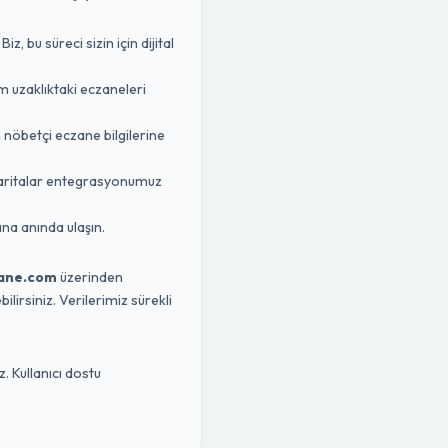
 bu süreci sizin için dijital
m uzaklıktaki eczaneleri
n nöbetçi eczane bilgilerine
Haritalar entegrasyonumuz
na anında ulaşın.
ane.com
üzerinden
lirsiniz. Verilerimiz sürekli
. Kullanıcı dostu