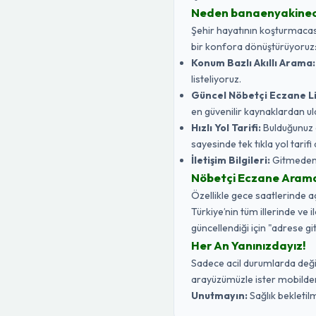
Neden banaenyakine
Şehir hayatının koşturmacasın
bir konfora dönüştürüyoruz
Konum Bazlı Akıllı Arama:
listeliyoruz.
Güncel Nöbetçi Eczane Li
en güvenilir kaynaklardan ul
Hızlı Yol Tarifi:
Bulduğunuz 
sayesinde tek tıkla yol tarifi a
İletişim Bilgileri:
Gitmeden ö
Nöbetçi Eczane Aramak 
Özellikle gece saatlerinde 
Türkiye’nin tüm illerinde ve 
güncellendiği için "adrese gi
Her An Yanınızdayız!
Sadece acil durumlarda değil,
arayüzümüzle ister mobilden 
Unutmayın:
Sağlık bekletilm