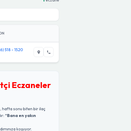
ON
6) 518 - 1520
tçi Eczaneler
, hafta sonu biten bir ilaç
ır:
“Bana en yakın
rdımınıza koşuyor.