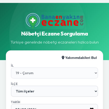
Nöbetçi Eczane Sorgulama
Türkiye genelinde nöbetçi eczaneleri hızlıca bulun
Yakınımdakileri Bul
İL
İLÇE
TARIH