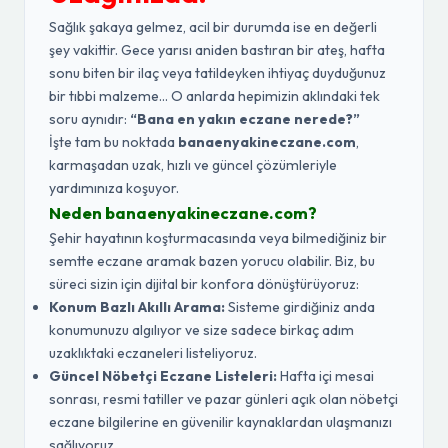
Sağlık şakaya gelmez, acil bir durumda ise en değerli
şey vakittir. Gece yarısı aniden bastıran bir ateş, hafta
sonu biten bir ilaç veya tatildeyken ihtiyaç duyduğunuz
bir tıbbi malzeme... O anlarda hepimizin aklındaki tek
soru aynıdır:
“Bana en yakın eczane nerede?”
İşte tam bu noktada
banaenyakineczane.com
,
karmaşadan uzak, hızlı ve güncel çözümleriyle
yardımınıza koşuyor.
Neden banaenyakineczane.com?
Şehir hayatının koşturmacasında veya bilmediğiniz bir
semtte eczane aramak bazen yorucu olabilir. Biz, bu
süreci sizin için dijital bir konfora dönüştürüyoruz:
Konum Bazlı Akıllı Arama:
Sisteme girdiğiniz anda
konumunuzu algılıyor ve size sadece birkaç adım
uzaklıktaki eczaneleri listeliyoruz.
Güncel Nöbetçi Eczane Listeleri:
Hafta içi mesai
sonrası, resmi tatiller ve pazar günleri açık olan nöbetçi
eczane bilgilerine en güvenilir kaynaklardan ulaşmanızı
sağlıyoruz.