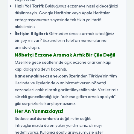
Hızlı Yol Tarifi:
Bulduğunuz eczaneye nasıl gideceğinizi
düşünmeyin. Google Haritalar veya Apple Haritalar
entegrasyonumuz sayesinde tek tıkla yol tarifi
alabilirsiniz.
İletişim Bilgileri:
Gitmeden önce sormak istediğiniz
bir şey mi var? Eczanelerin telefon numaralarına
anında ulaşın.
Nöbetçi Eczane Aramak Artık Bir Çile Değil
Özellikle gece saatlerinde açık eczane ararken kapı
kapı dolaşma devri kapandı.
banaenyakineczane.com
üzerinden Türkiye’nin tüm
illerinde ve ilçelerinde o an hizmet veren nöbetçi
eczaneleri anlık olarak görüntüleyebilirsiniz. Verilerimiz
sürekli güncellendiği için "adrese gittim ama kapalıydı"
gibi sürprizlerle karşılaşmazsınız.
Her An Yanınızdayız!
Sadece acil durumlarda değil, rutin sağlık
ihtiyaçlarınızda da en yakın yardımcınız olmayı
hedefliyoruz. Kullanıcı dostu arayüzümüzle ister