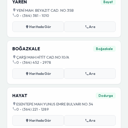
YAREN
Bayat
YENİ MAH. BEYAZIT CAD. NO:35B
0 - (364) 381 - 1010
Haritada Gör
Ara
BOĞAZKALE
Boğazkale
ÇARŞI MAH.HİTİT CAD.NO:10/A
0 - (364) 452 - 2978
Haritada Gör
Ara
HAYAT
Dodurga
ESENTEPE MAH.YUNUS EMRE BULVARI NO:34
0 - (364) 221 - 1289
Haritada Gör
Ara