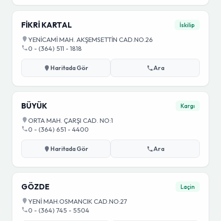
FİKRİ KARTAL
İskilip
YENİCAMİ MAH. AKŞEMSETTİN CAD.NO.26
0 - (364) 511 - 1818
Haritada Gör
Ara
BÜYÜK
Kargı
ORTA MAH. ÇARŞI CAD. NO:1
0 - (364) 651 - 4400
Haritada Gör
Ara
GÖZDE
Laçin
YENİ MAH.OSMANCIK CAD.NO:27
0 - (364) 745 - 5504