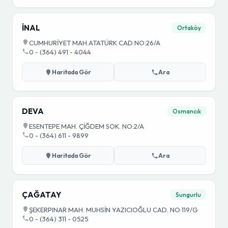
İNAL
Ortaköy
CUMHURİYET MAH.ATATÜRK CAD.NO:26/A
0 - (364) 491 - 4044
Haritada Gör
Ara
DEVA
Osmancık
ESENTEPE MAH. ÇİĞDEM SOK. NO:2/A
0 - (364) 611 - 9899
Haritada Gör
Ara
ÇAĞATAY
Sungurlu
ŞEKERPINAR MAH. MUHSİN YAZICIOĞLU CAD. NO:119/G
0 - (364) 311 - 0525