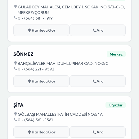
GÜLABİBEY MAHALESİ, CEMİLBEY 1. SOKAK, NO:3/B-C-D,
MERKEZ/ÇORUM
0 - (364) 381 - 1919
Haritada Gör
Ara
SÖNMEZ
Merkez
BAHÇELİEVLER MAH. DUMLUPINAR CAD. NO:2/C
0 - (364) 221 - 9592
Haritada Gör
Ara
ŞİFA
Oğuzlar
GÖLBAŞI MAHALLESİ FATİH CADDESİ NO:54A
0 - (364) 561 - 1561
Haritada Gör
Ara