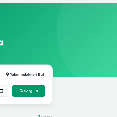
a
Yakınımdakileri Bul
Sorgula
1
eczane