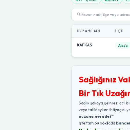
ECZANE ADI
İLÇE
KAFKAS
Alaca
Sağlığınız Va
Bir Tık Uzağı
Sağlık şakaya gelmez, acil bi
veya tatildeyken ihtiyaç duy
eczane nerede?”
İşte tam bu noktada
banae