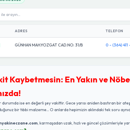
ADRES
TELEFON
GÜNHAN MAH.YOZGAT CAD.NO: 31/B
0 - (364) 411
kit Kaybetmesin: En Yakın ve Nöbe
nızda!
r durumda ise en değerli şey vakittir. Gece yarısı aniden bastıran bir ateş
duğunuz bir tıbbi malzeme... O anlarda hepimizin aklındaki tek soru aynıd
nyakineczane.com
, karmaşadan uzak, hızlı ve güncel çözümleriyle ya