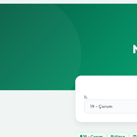
İL
19 - Çorum
Alaca