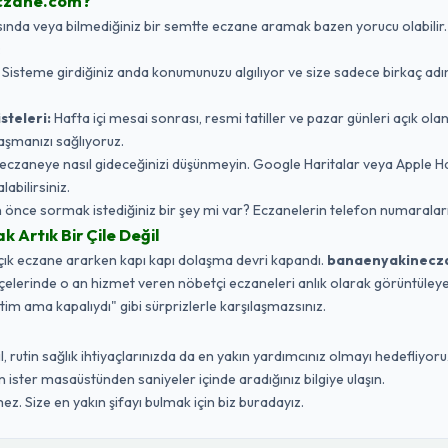
czane.com?
da veya bilmediğiniz bir semtte eczane aramak bazen yorucu olabilir. Biz,
:
Sisteme girdiğiniz anda konumunuzu algılıyor ve size sadece birkaç adı
steleri:
Hafta içi mesai sonrası, resmi tatiller ve pazar günleri açık ola
aşmanızı sağlıyoruz.
eczaneye nasıl gideceğinizi düşünmeyin. Google Haritalar veya Apple 
labilirsiniz.
nce sormak istediğiniz bir şey mi var? Eczanelerin telefon numaraları
Artık Bir Çile Değil
açık eczane ararken kapı kapı dolaşma devri kapandı.
banaenyakinecz
ilçelerinde o an hizmet veren nöbetçi eczaneleri anlık olarak görüntüleyebi
ttim ama kapalıydı" gibi sürprizlerle karşılaşmazsınız.
 rutin sağlık ihtiyaçlarınızda da en yakın yardımcınız olmayı hedefliyoruz
ister masaüstünden saniyeler içinde aradığınız bilgiye ulaşın.
ez. Size en yakın şifayı bulmak için biz buradayız.