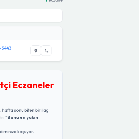
 - 5443
tçi Eczaneler
, hafta sonu biten bir ilaç
ır:
“Bana en yakın
rdımınıza koşuyor.