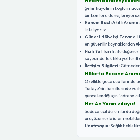
Neden banaenyakine
Şehir hayatının koşturmacasın
bir konfora dönüştürüyoruz
Konum Bazlı Akıllı Arama:
listeliyoruz.
Güncel Nöbetçi Eczane Li
en güvenilir kaynaklardan ul
Hızlı Yol Tarifi:
Bulduğunuz 
sayesinde tek tıkla yol tarifi a
İletişim Bilgileri:
Gitmeden ö
Nöbetçi Eczane Aramak 
Özellikle gece saatlerinde 
Türkiye’nin tüm illerinde ve 
güncellendiği için "adrese gi
Her An Yanınızdayız!
Sadece acil durumlarda değil,
arayüzümüzle ister mobilden 
Unutmayın:
Sağlık bekletilm