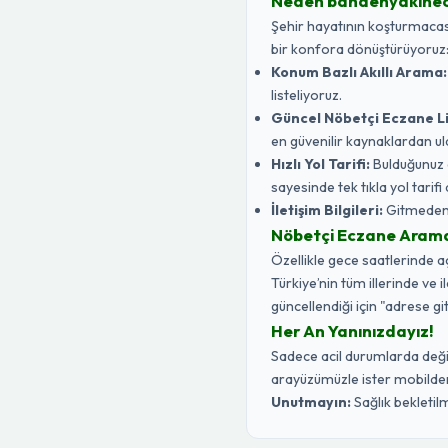
Neden banaenyakine
Şehir hayatının koşturmacasın
bir konfora dönüştürüyoruz
Konum Bazlı Akıllı Arama:
listeliyoruz.
Güncel Nöbetçi Eczane Li
en güvenilir kaynaklardan ul
Hızlı Yol Tarifi:
Bulduğunuz 
sayesinde tek tıkla yol tarifi a
İletişim Bilgileri:
Gitmeden ö
Nöbetçi Eczane Aramak 
Özellikle gece saatlerinde 
Türkiye’nin tüm illerinde ve 
güncellendiği için "adrese gi
Her An Yanınızdayız!
Sadece acil durumlarda değil,
arayüzümüzle ister mobilden 
Unutmayın:
Sağlık bekletilm