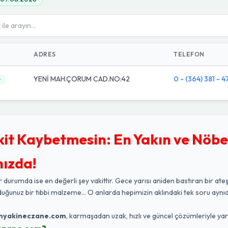
ADRES
TELEFON
YENİ MAH.ÇORUM CAD.NO:42
0 - (364) 381 - 
t
kit Kaybetmesin: En Yakın ve Nöbe
nızda!
r durumda ise en değerli şey vakittir. Gece yarısı aniden bastıran bir ateş
duğunuz bir tıbbi malzeme... O anlarda hepimizin aklındaki tek soru aynıd
nyakineczane.com
, karmaşadan uzak, hızlı ve güncel çözümleriyle ya