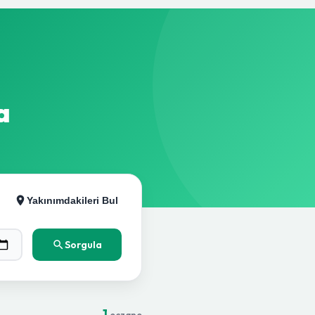
a
Yakınımdakileri Bul
Sorgula
1
eczane