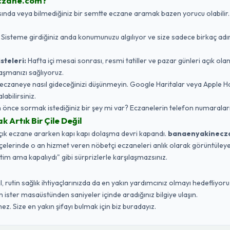
czane.com?
da veya bilmediğiniz bir semtte eczane aramak bazen yorucu olabilir. Biz,
:
Sisteme girdiğiniz anda konumunuzu algılıyor ve size sadece birkaç adı
steleri:
Hafta içi mesai sonrası, resmi tatiller ve pazar günleri açık ola
aşmanızı sağlıyoruz.
eczaneye nasıl gideceğinizi düşünmeyin. Google Haritalar veya Apple 
labilirsiniz.
nce sormak istediğiniz bir şey mi var? Eczanelerin telefon numaraları
Artık Bir Çile Değil
açık eczane ararken kapı kapı dolaşma devri kapandı.
banaenyakinecz
ilçelerinde o an hizmet veren nöbetçi eczaneleri anlık olarak görüntüleyebi
ttim ama kapalıydı" gibi sürprizlerle karşılaşmazsınız.
 rutin sağlık ihtiyaçlarınızda da en yakın yardımcınız olmayı hedefliyoruz
ister masaüstünden saniyeler içinde aradığınız bilgiye ulaşın.
ez. Size en yakın şifayı bulmak için biz buradayız.