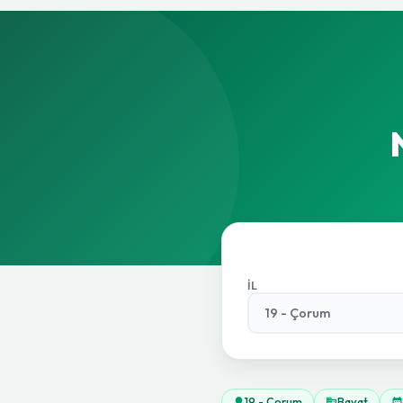
İL
19 - Çorum
Bayat