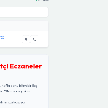
4723
tçi Eczaneler
, hafta sonu biten bir ilaç
ır:
“Bana en yakın
rdımınıza koşuyor.