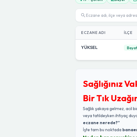
ECZANE ADI
İLÇE
YÜKSEL
Baya
Sağlığınız Va
Bir Tık Uzağı
Sağlık şakaya gelmez, acil bi
veya tatildeyken ihtiyaç duy
eczane nerede?”
İşte tam bu noktada
banae