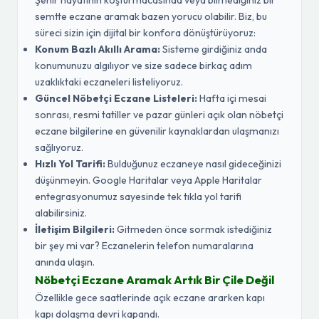
Şehir hayatının koşturmacasında veya bilmediğiniz bir
semtte eczane aramak bazen yorucu olabilir. Biz, bu
süreci sizin için dijital bir konfora dönüştürüyoruz:
Konum Bazlı Akıllı Arama:
Sisteme girdiğiniz anda
konumunuzu algılıyor ve size sadece birkaç adım
uzaklıktaki eczaneleri listeliyoruz.
Güncel Nöbetçi Eczane Listeleri:
Hafta içi mesai
sonrası, resmi tatiller ve pazar günleri açık olan nöbetçi
eczane bilgilerine en güvenilir kaynaklardan ulaşmanızı
sağlıyoruz.
Hızlı Yol Tarifi:
Bulduğunuz eczaneye nasıl gideceğinizi
düşünmeyin. Google Haritalar veya Apple Haritalar
entegrasyonumuz sayesinde tek tıkla yol tarifi
alabilirsiniz.
İletişim Bilgileri:
Gitmeden önce sormak istediğiniz
bir şey mi var? Eczanelerin telefon numaralarına
anında ulaşın.
Nöbetçi Eczane Aramak Artık Bir Çile Değil
Özellikle gece saatlerinde açık eczane ararken kapı
kapı dolaşma devri kapandı.