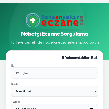
Nöbetçi Eczane Sorgulama
Türkiye genelinde nöbetçi eczaneleri hızlıca bulun
Yakınımdakileri Bul
İL
İLÇE
TARIH