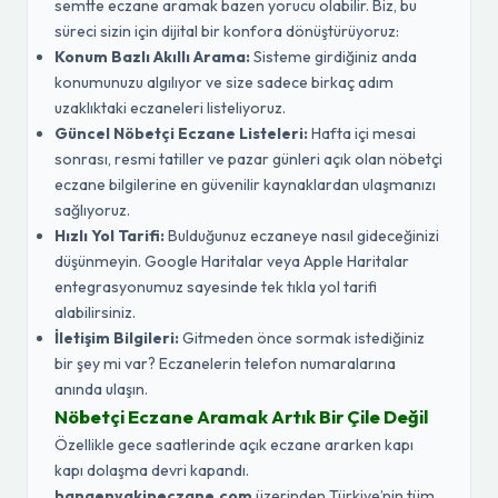
semtte eczane aramak bazen yorucu olabilir. Biz, bu
süreci sizin için dijital bir konfora dönüştürüyoruz:
Konum Bazlı Akıllı Arama:
Sisteme girdiğiniz anda
konumunuzu algılıyor ve size sadece birkaç adım
uzaklıktaki eczaneleri listeliyoruz.
Güncel Nöbetçi Eczane Listeleri:
Hafta içi mesai
sonrası, resmi tatiller ve pazar günleri açık olan nöbetçi
eczane bilgilerine en güvenilir kaynaklardan ulaşmanızı
sağlıyoruz.
Hızlı Yol Tarifi:
Bulduğunuz eczaneye nasıl gideceğinizi
düşünmeyin. Google Haritalar veya Apple Haritalar
entegrasyonumuz sayesinde tek tıkla yol tarifi
alabilirsiniz.
İletişim Bilgileri:
Gitmeden önce sormak istediğiniz
bir şey mi var? Eczanelerin telefon numaralarına
anında ulaşın.
Nöbetçi Eczane Aramak Artık Bir Çile Değil
Özellikle gece saatlerinde açık eczane ararken kapı
kapı dolaşma devri kapandı.
banaenyakineczane.com
üzerinden Türkiye’nin tüm