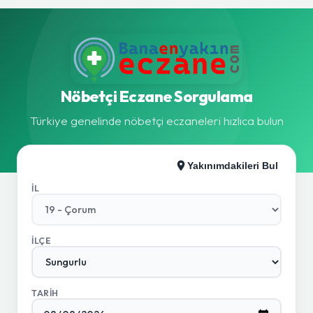
Nöbetçi Eczane Sorgulama
Türkiye genelinde nöbetçi eczaneleri hızlıca bulun
Yakınımdakileri Bul
İL
İLÇE
TARIH