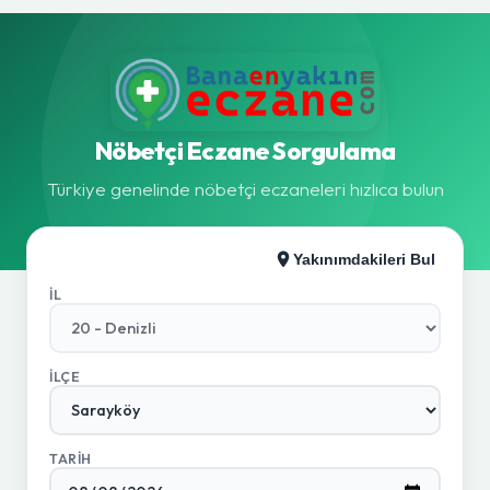
Nöbetçi Eczane Sorgulama
Türkiye genelinde nöbetçi eczaneleri hızlıca bulun
Yakınımdakileri Bul
İL
İLÇE
TARIH