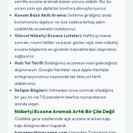
semtte eczane aramak bazen yorucu olabilir. Biz, bu
süreci sizin için dijital bir konfora dönüştürüyoruz:
Konum Bazlı Akıllı Arama:
Sisteme girdiğiniz anda
konumunuzu algılıyor ve size sadece birkaç adım
uzaklıktaki eczaneleri listeliyoruz.
Güncel Nöbetçi Eczane Listeleri:
Hafta içi mesai
sonrası, resmi tatiller ve pazar günleri açık olan nöbetçi
eczane bilgilerine en güvenilir kaynaklardan ulaşmanızı
sağlıyoruz.
Hızlı Yol Tarifi:
Bulduğunuz eczaneye nasıl gideceğinizi
düşünmeyin. Google Haritalar veya Apple Haritalar
entegrasyonumuz sayesinde tek tıkla yol tarifi
alabilirsiniz.
İletişim Bilgileri:
Gitmeden önce sormak istediğiniz
bir şey mi var? Eczanelerin telefon numaralarına
anında ulaşın.
Nöbetçi Eczane Aramak Artık Bir Çile Değil
Özellikle gece saatlerinde açık eczane ararken kapı
kapı dolaşma devri kapandı.
banaenyakineczane.com
üzerinden Türkiye’nin tüm