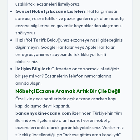
uzaklıktaki eczaneleri listeliyoruz.
Güncel Nöbetçi Eczane Listeleri:
Hafta içi mesai
sonrası, resmi tatiller ve pazar günleri açık olan nöbetçi
eczane bilgilerine en güvenilir kaynaklardan ulaşmanızı
sağlıyoruz.
Hızlı Yol Tarifi:
Bulduğunuz eczaneye nasıl gideceğinizi
düşünmeyin. Google Haritalar veya Apple Haritalar
entegrasyonumuz sayesinde tek tıkla yol tarifi
alabilirsiniz.
İletişim Bilgileri:
Gitmeden önce sormak istediğiniz
bir şey mi var? Eczanelerin telefon numaralarına
anında ulaşın.
Nöbetçi Eczane Aramak Artık Bir Çile Değil
Özellikle gece saatlerinde açık eczane ararken kapı
kapı dolaşma devri kapandı.
banaenyakineczane.com
üzerinden Türkiye’nin tüm
illerinde ve ilçelerinde o an hizmet veren nöbetçi
eczaneleri anlık olarak görüntüleyebilirsiniz. Verilerimiz
sürekli güncellendiği için "adrese gittim ama kapalıydı"