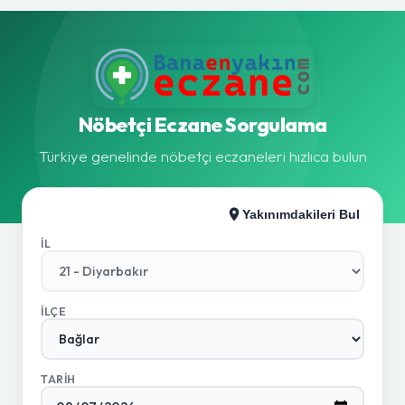
Nöbetçi Eczane Sorgulama
Türkiye genelinde nöbetçi eczaneleri hızlıca bulun
Yakınımdakileri Bul
İL
İLÇE
TARIH