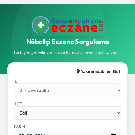
Nöbetçi Eczane Sorgulama
Türkiye genelinde nöbetçi eczaneleri hızlıca bulun
Yakınımdakileri Bul
İL
İLÇE
TARIH