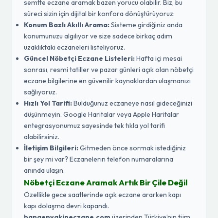
semtte eczane aramak bazen yorucu olabilir. Biz, bu
süreci sizin için dijital bir konfora dönüştürüyoruz:
Konum Bazlı Akıllı Arama:
Sisteme girdiğiniz anda
konumunuzu algılıyor ve size sadece birkaç adım
uzaklıktaki eczaneleri listeliyoruz.
Güncel Nöbetçi Eczane Listeleri:
Hafta içi mesai
sonrası, resmi tatiller ve pazar günleri açık olan nöbetçi
eczane bilgilerine en güvenilir kaynaklardan ulaşmanızı
sağlıyoruz.
Hızlı Yol Tarifi:
Bulduğunuz eczaneye nasıl gideceğinizi
düşünmeyin. Google Haritalar veya Apple Haritalar
entegrasyonumuz sayesinde tek tıkla yol tarifi
alabilirsiniz.
İletişim Bilgileri:
Gitmeden önce sormak istediğiniz
bir şey mi var? Eczanelerin telefon numaralarına
anında ulaşın.
Nöbetçi Eczane Aramak Artık Bir Çile Değil
Özellikle gece saatlerinde açık eczane ararken kapı
kapı dolaşma devri kapandı.
banaenyakineczane.com
üzerinden Türkiye’nin tüm