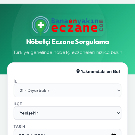
Nöbetçi Eczane Sorgulama
Türkiye genelinde nöbetçi eczaneleri hızlıca bulun
Yakınımdakileri Bul
İL
İLÇE
TARIH