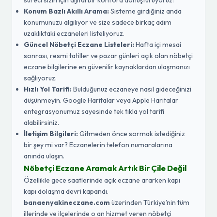
süreci sizin için dijital bir konfora dönüştürüyoruz:
Konum Bazlı Akıllı Arama:
Sisteme girdiğiniz anda
konumunuzu algılıyor ve size sadece birkaç adım
uzaklıktaki eczaneleri listeliyoruz.
Güncel Nöbetçi Eczane Listeleri:
Hafta içi mesai
sonrası, resmi tatiller ve pazar günleri açık olan nöbetçi
eczane bilgilerine en güvenilir kaynaklardan ulaşmanızı
sağlıyoruz.
Hızlı Yol Tarifi:
Bulduğunuz eczaneye nasıl gideceğinizi
düşünmeyin. Google Haritalar veya Apple Haritalar
entegrasyonumuz sayesinde tek tıkla yol tarifi
alabilirsiniz.
İletişim Bilgileri:
Gitmeden önce sormak istediğiniz
bir şey mi var? Eczanelerin telefon numaralarına
anında ulaşın.
Nöbetçi Eczane Aramak Artık Bir Çile Değil
Özellikle gece saatlerinde açık eczane ararken kapı
kapı dolaşma devri kapandı.
banaenyakineczane.com
üzerinden Türkiye’nin tüm
illerinde ve ilçelerinde o an hizmet veren nöbetçi