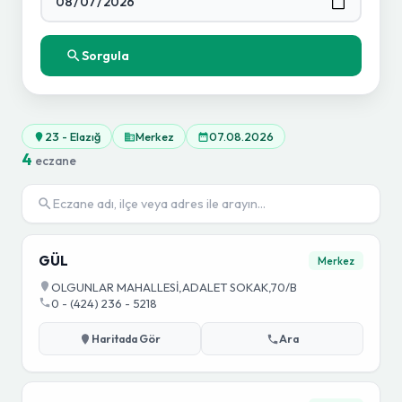
Sorgula
23 - Elazığ
Merkez
07.08.2026
4
eczane
GÜL
Merkez
OLGUNLAR MAHALLESİ,ADALET SOKAK,70/B
0 - (424) 236 - 5218
Haritada Gör
Ara