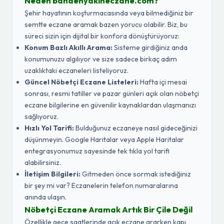
Neden banaenyakineczane.com?
Şehir hayatının koşturmacasında veya bilmediğiniz bir
semtte eczane aramak bazen yorucu olabilir. Biz, bu
süreci sizin için dijital bir konfora dönüştürüyoruz:
Konum Bazlı Akıllı Arama:
Sisteme girdiğiniz anda
konumunuzu algılıyor ve size sadece birkaç adım
uzaklıktaki eczaneleri listeliyoruz.
Güncel Nöbetçi Eczane Listeleri:
Hafta içi mesai
sonrası, resmi tatiller ve pazar günleri açık olan nöbetçi
eczane bilgilerine en güvenilir kaynaklardan ulaşmanızı
sağlıyoruz.
Hızlı Yol Tarifi:
Bulduğunuz eczaneye nasıl gideceğinizi
düşünmeyin. Google Haritalar veya Apple Haritalar
entegrasyonumuz sayesinde tek tıkla yol tarifi
alabilirsiniz.
İletişim Bilgileri:
Gitmeden önce sormak istediğiniz
bir şey mi var? Eczanelerin telefon numaralarına
anında ulaşın.
Nöbetçi Eczane Aramak Artık Bir Çile Değil
Özellikle gece saatlerinde açık eczane ararken kapı