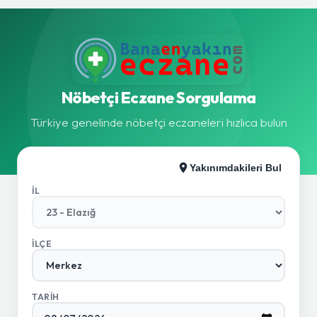
Nöbetçi Eczane Sorgulama
Türkiye genelinde nöbetçi eczaneleri hızlıca bulun
Yakınımdakileri Bul
İL
İLÇE
TARIH