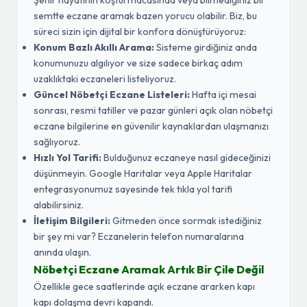
Şehir hayatının koşturmacasında veya bilmediğiniz bir
semtte eczane aramak bazen yorucu olabilir. Biz, bu
süreci sizin için dijital bir konfora dönüştürüyoruz:
Konum Bazlı Akıllı Arama:
Sisteme girdiğiniz anda
konumunuzu algılıyor ve size sadece birkaç adım
uzaklıktaki eczaneleri listeliyoruz.
Güncel Nöbetçi Eczane Listeleri:
Hafta içi mesai
sonrası, resmi tatiller ve pazar günleri açık olan nöbetçi
eczane bilgilerine en güvenilir kaynaklardan ulaşmanızı
sağlıyoruz.
Hızlı Yol Tarifi:
Bulduğunuz eczaneye nasıl gideceğinizi
düşünmeyin. Google Haritalar veya Apple Haritalar
entegrasyonumuz sayesinde tek tıkla yol tarifi
alabilirsiniz.
İletişim Bilgileri:
Gitmeden önce sormak istediğiniz
bir şey mi var? Eczanelerin telefon numaralarına
anında ulaşın.
Nöbetçi Eczane Aramak Artık Bir Çile Değil
Özellikle gece saatlerinde açık eczane ararken kapı
kapı dolaşma devri kapandı.