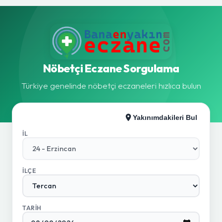
Nöbetçi Eczane Sorgulama
Türkiye genelinde nöbetçi eczaneleri hızlıca bulun
Yakınımdakileri Bul
İL
İLÇE
TARIH