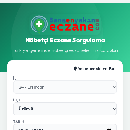
Nöbetçi Eczane Sorgulama
Türkiye genelinde nöbetçi eczaneleri hızlıca bulun
Yakınımdakileri Bul
İL
İLÇE
TARIH