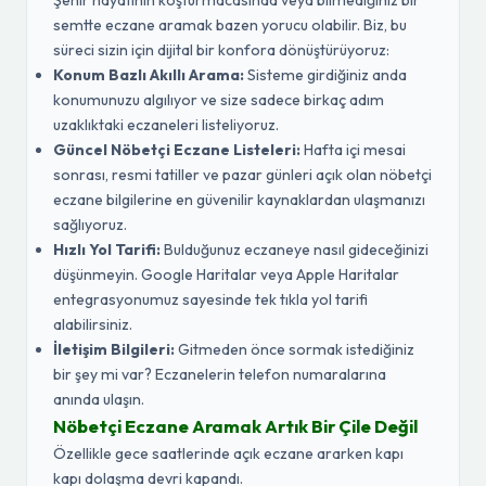
Şehir hayatının koşturmacasında veya bilmediğiniz bir
semtte eczane aramak bazen yorucu olabilir. Biz, bu
süreci sizin için dijital bir konfora dönüştürüyoruz:
Konum Bazlı Akıllı Arama:
Sisteme girdiğiniz anda
konumunuzu algılıyor ve size sadece birkaç adım
uzaklıktaki eczaneleri listeliyoruz.
Güncel Nöbetçi Eczane Listeleri:
Hafta içi mesai
sonrası, resmi tatiller ve pazar günleri açık olan nöbetçi
eczane bilgilerine en güvenilir kaynaklardan ulaşmanızı
sağlıyoruz.
Hızlı Yol Tarifi:
Bulduğunuz eczaneye nasıl gideceğinizi
düşünmeyin. Google Haritalar veya Apple Haritalar
entegrasyonumuz sayesinde tek tıkla yol tarifi
alabilirsiniz.
İletişim Bilgileri:
Gitmeden önce sormak istediğiniz
bir şey mi var? Eczanelerin telefon numaralarına
anında ulaşın.
Nöbetçi Eczane Aramak Artık Bir Çile Değil
Özellikle gece saatlerinde açık eczane ararken kapı
kapı dolaşma devri kapandı.