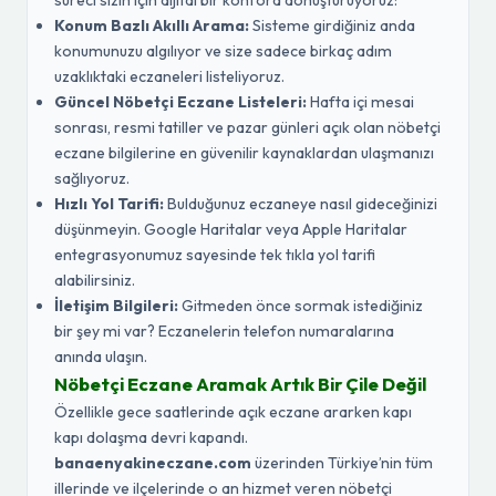
süreci sizin için dijital bir konfora dönüştürüyoruz:
Konum Bazlı Akıllı Arama:
Sisteme girdiğiniz anda
konumunuzu algılıyor ve size sadece birkaç adım
uzaklıktaki eczaneleri listeliyoruz.
Güncel Nöbetçi Eczane Listeleri:
Hafta içi mesai
sonrası, resmi tatiller ve pazar günleri açık olan nöbetçi
eczane bilgilerine en güvenilir kaynaklardan ulaşmanızı
sağlıyoruz.
Hızlı Yol Tarifi:
Bulduğunuz eczaneye nasıl gideceğinizi
düşünmeyin. Google Haritalar veya Apple Haritalar
entegrasyonumuz sayesinde tek tıkla yol tarifi
alabilirsiniz.
İletişim Bilgileri:
Gitmeden önce sormak istediğiniz
bir şey mi var? Eczanelerin telefon numaralarına
anında ulaşın.
Nöbetçi Eczane Aramak Artık Bir Çile Değil
Özellikle gece saatlerinde açık eczane ararken kapı
kapı dolaşma devri kapandı.
banaenyakineczane.com
üzerinden Türkiye’nin tüm
illerinde ve ilçelerinde o an hizmet veren nöbetçi