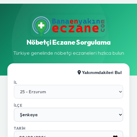
Nöbetçi Eczane Sorgulama
Türkiye genelinde nöbetçi eczaneleri hızlıca bulun
Yakınımdakileri Bul
İL
İLÇE
TARIH