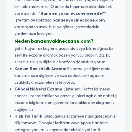
bir tıbbi malzeme... O anlarda hepimizin aklındaki tek
soru aynıdır:
“Bana en yakın eczane nerede?”
İşte tam bu noktada
banaenyakineczane.com
,
karmaşadan uzak, hızlı ve güncel çözümleriyle
yardımınıza koşuyor.
Neden banaenyakineczane.com?
Şehir hayatının koşturmacasında veya bilmediğiniz bir
semtte eczane aramak bazen yorucu olabilir. Biz, bu
süreci sizin için dijital bir konfora dönüştürüyoruz:
Konum Bazlı Akıllı Arama:
Sisteme girdiğiniz anda
konumunuzu algılıyor ve size sadece birkaç adım
uzaklıktaki eczaneleri listeliyoruz.
Güncel Nöbetçi Eczane Listeleri:
Hafta içi mesai
sonrası, resmi tatiller ve pazar günleri açık olan nöbetçi
eczane bilgilerine en güvenilir kaynaklardan ulaşmanızı
sağlıyoruz.
Hızlı Yol Tarifi:
Bulduğunuz eczaneye nasıl gideceğinizi
düşünmeyin. Google Haritalar veya Apple Haritalar
entegrasyonumuz sayesinde tek tıkla yol tarifi