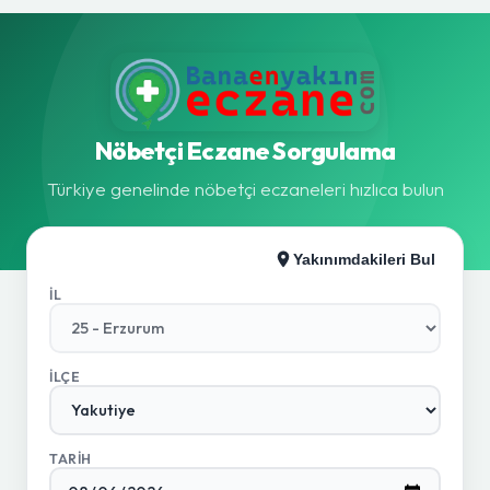
Nöbetçi Eczane Sorgulama
Türkiye genelinde nöbetçi eczaneleri hızlıca bulun
Yakınımdakileri Bul
İL
İLÇE
TARIH