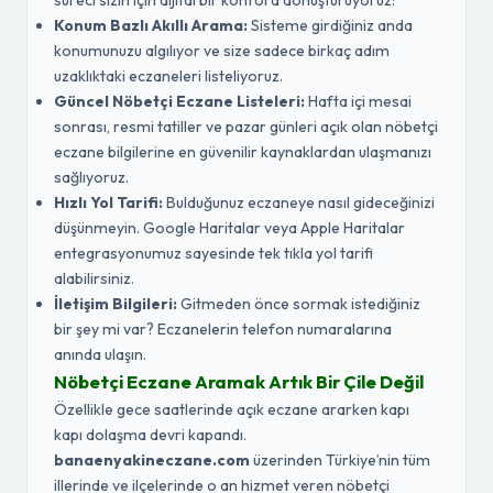
süreci sizin için dijital bir konfora dönüştürüyoruz:
Konum Bazlı Akıllı Arama:
Sisteme girdiğiniz anda
konumunuzu algılıyor ve size sadece birkaç adım
uzaklıktaki eczaneleri listeliyoruz.
Güncel Nöbetçi Eczane Listeleri:
Hafta içi mesai
sonrası, resmi tatiller ve pazar günleri açık olan nöbetçi
eczane bilgilerine en güvenilir kaynaklardan ulaşmanızı
sağlıyoruz.
Hızlı Yol Tarifi:
Bulduğunuz eczaneye nasıl gideceğinizi
düşünmeyin. Google Haritalar veya Apple Haritalar
entegrasyonumuz sayesinde tek tıkla yol tarifi
alabilirsiniz.
İletişim Bilgileri:
Gitmeden önce sormak istediğiniz
bir şey mi var? Eczanelerin telefon numaralarına
anında ulaşın.
Nöbetçi Eczane Aramak Artık Bir Çile Değil
Özellikle gece saatlerinde açık eczane ararken kapı
kapı dolaşma devri kapandı.
banaenyakineczane.com
üzerinden Türkiye’nin tüm
illerinde ve ilçelerinde o an hizmet veren nöbetçi