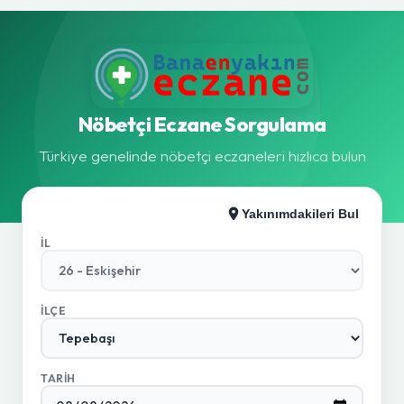
Nöbetçi Eczane Sorgulama
Türkiye genelinde nöbetçi eczaneleri hızlıca bulun
Yakınımdakileri Bul
İL
İLÇE
TARIH