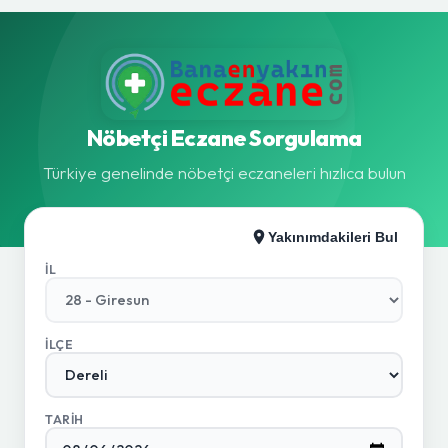
Nöbetçi Eczane Sorgulama
Türkiye genelinde nöbetçi eczaneleri hızlıca bulun
Yakınımdakileri Bul
İL
İLÇE
TARIH