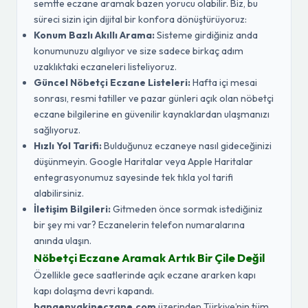
semtte eczane aramak bazen yorucu olabilir. Biz, bu
süreci sizin için dijital bir konfora dönüştürüyoruz:
Konum Bazlı Akıllı Arama:
Sisteme girdiğiniz anda
konumunuzu algılıyor ve size sadece birkaç adım
uzaklıktaki eczaneleri listeliyoruz.
Güncel Nöbetçi Eczane Listeleri:
Hafta içi mesai
sonrası, resmi tatiller ve pazar günleri açık olan nöbetçi
eczane bilgilerine en güvenilir kaynaklardan ulaşmanızı
sağlıyoruz.
Hızlı Yol Tarifi:
Bulduğunuz eczaneye nasıl gideceğinizi
düşünmeyin. Google Haritalar veya Apple Haritalar
entegrasyonumuz sayesinde tek tıkla yol tarifi
alabilirsiniz.
İletişim Bilgileri:
Gitmeden önce sormak istediğiniz
bir şey mi var? Eczanelerin telefon numaralarına
anında ulaşın.
Nöbetçi Eczane Aramak Artık Bir Çile Değil
Özellikle gece saatlerinde açık eczane ararken kapı
kapı dolaşma devri kapandı.
banaenyakineczane.com
üzerinden Türkiye’nin tüm