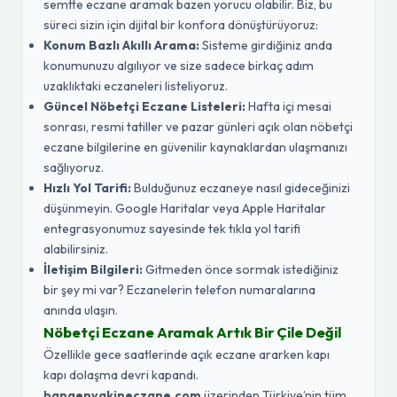
semtte eczane aramak bazen yorucu olabilir. Biz, bu
süreci sizin için dijital bir konfora dönüştürüyoruz:
Konum Bazlı Akıllı Arama:
Sisteme girdiğiniz anda
konumunuzu algılıyor ve size sadece birkaç adım
uzaklıktaki eczaneleri listeliyoruz.
Güncel Nöbetçi Eczane Listeleri:
Hafta içi mesai
sonrası, resmi tatiller ve pazar günleri açık olan nöbetçi
eczane bilgilerine en güvenilir kaynaklardan ulaşmanızı
sağlıyoruz.
Hızlı Yol Tarifi:
Bulduğunuz eczaneye nasıl gideceğinizi
düşünmeyin. Google Haritalar veya Apple Haritalar
entegrasyonumuz sayesinde tek tıkla yol tarifi
alabilirsiniz.
İletişim Bilgileri:
Gitmeden önce sormak istediğiniz
bir şey mi var? Eczanelerin telefon numaralarına
anında ulaşın.
Nöbetçi Eczane Aramak Artık Bir Çile Değil
Özellikle gece saatlerinde açık eczane ararken kapı
kapı dolaşma devri kapandı.
banaenyakineczane.com
üzerinden Türkiye’nin tüm