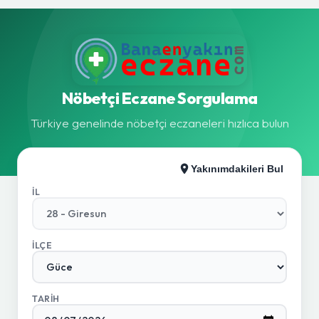
Nöbetçi Eczane Sorgulama
Türkiye genelinde nöbetçi eczaneleri hızlıca bulun
Yakınımdakileri Bul
İL
İLÇE
TARIH