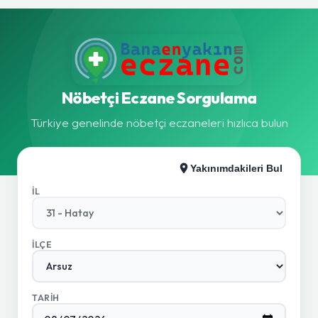
Nöbetçi Eczane Sorgulama
Türkiye genelinde nöbetçi eczaneleri hızlıca bulun
Yakınımdakileri Bul
İL
İLÇE
TARIH