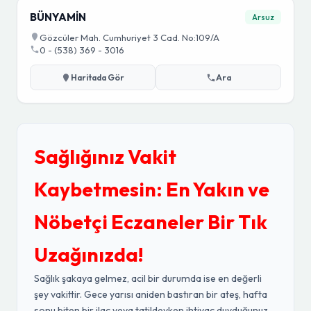
BÜNYAMİN
Arsuz
Gözcüler Mah. Cumhuriyet 3 Cad. No:109/A
0 - (538) 369 - 3016
Haritada Gör
Ara
Sağlığınız Vakit
Kaybetmesin: En Yakın ve
Nöbetçi Eczaneler Bir Tık
Uzağınızda!
Sağlık şakaya gelmez, acil bir durumda ise en değerli
şey vakittir. Gece yarısı aniden bastıran bir ateş, hafta
sonu biten bir ilaç veya tatildeyken ihtiyaç duyduğunuz