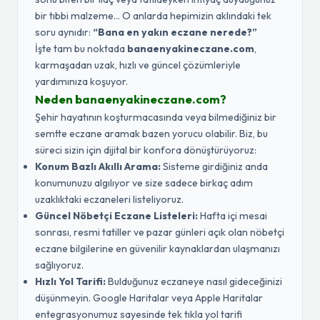
bir tıbbi malzeme... O anlarda hepimizin aklındaki tek
soru aynıdır:
“Bana en yakın eczane nerede?”
İşte tam bu noktada
banaenyakineczane.com
,
karmaşadan uzak, hızlı ve güncel çözümleriyle
yardımınıza koşuyor.
Neden banaenyakineczane.com?
Şehir hayatının koşturmacasında veya bilmediğiniz bir
semtte eczane aramak bazen yorucu olabilir. Biz, bu
süreci sizin için dijital bir konfora dönüştürüyoruz:
Konum Bazlı Akıllı Arama:
Sisteme girdiğiniz anda
konumunuzu algılıyor ve size sadece birkaç adım
uzaklıktaki eczaneleri listeliyoruz.
Güncel Nöbetçi Eczane Listeleri:
Hafta içi mesai
sonrası, resmi tatiller ve pazar günleri açık olan nöbetçi
eczane bilgilerine en güvenilir kaynaklardan ulaşmanızı
sağlıyoruz.
Hızlı Yol Tarifi:
Bulduğunuz eczaneye nasıl gideceğinizi
düşünmeyin. Google Haritalar veya Apple Haritalar
entegrasyonumuz sayesinde tek tıkla yol tarifi