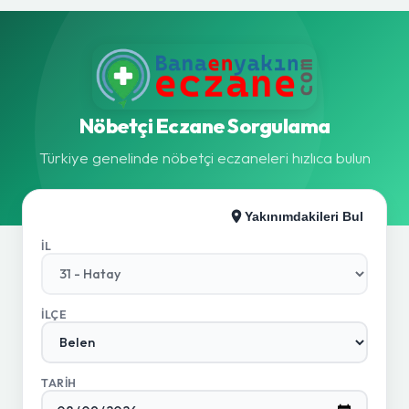
Nöbetçi Eczane Sorgulama
Türkiye genelinde nöbetçi eczaneleri hızlıca bulun
Yakınımdakileri Bul
İL
İLÇE
TARIH