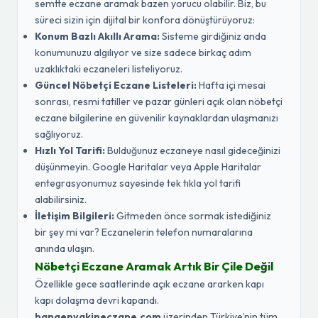
semtte eczane aramak bazen yorucu olabilir. Biz, bu
süreci sizin için dijital bir konfora dönüştürüyoruz:
Konum Bazlı Akıllı Arama:
Sisteme girdiğiniz anda
konumunuzu algılıyor ve size sadece birkaç adım
uzaklıktaki eczaneleri listeliyoruz.
Güncel Nöbetçi Eczane Listeleri:
Hafta içi mesai
sonrası, resmi tatiller ve pazar günleri açık olan nöbetçi
eczane bilgilerine en güvenilir kaynaklardan ulaşmanızı
sağlıyoruz.
Hızlı Yol Tarifi:
Bulduğunuz eczaneye nasıl gideceğinizi
düşünmeyin. Google Haritalar veya Apple Haritalar
entegrasyonumuz sayesinde tek tıkla yol tarifi
alabilirsiniz.
İletişim Bilgileri:
Gitmeden önce sormak istediğiniz
bir şey mi var? Eczanelerin telefon numaralarına
anında ulaşın.
Nöbetçi Eczane Aramak Artık Bir Çile Değil
Özellikle gece saatlerinde açık eczane ararken kapı
kapı dolaşma devri kapandı.
banaenyakineczane.com
üzerinden Türkiye’nin tüm