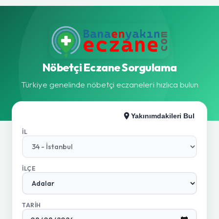
Nöbetçi Eczane Sorgulama
Türkiye genelinde nöbetçi eczaneleri hızlıca bulun
Yakınımdakileri Bul
İL
İLÇE
TARIH