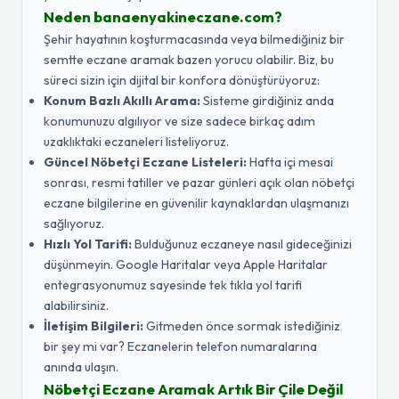
Neden banaenyakineczane.com?
Şehir hayatının koşturmacasında veya bilmediğiniz bir
semtte eczane aramak bazen yorucu olabilir. Biz, bu
süreci sizin için dijital bir konfora dönüştürüyoruz:
Konum Bazlı Akıllı Arama:
Sisteme girdiğiniz anda
konumunuzu algılıyor ve size sadece birkaç adım
uzaklıktaki eczaneleri listeliyoruz.
Güncel Nöbetçi Eczane Listeleri:
Hafta içi mesai
sonrası, resmi tatiller ve pazar günleri açık olan nöbetçi
eczane bilgilerine en güvenilir kaynaklardan ulaşmanızı
sağlıyoruz.
Hızlı Yol Tarifi:
Bulduğunuz eczaneye nasıl gideceğinizi
düşünmeyin. Google Haritalar veya Apple Haritalar
entegrasyonumuz sayesinde tek tıkla yol tarifi
alabilirsiniz.
İletişim Bilgileri:
Gitmeden önce sormak istediğiniz
bir şey mi var? Eczanelerin telefon numaralarına
anında ulaşın.
Nöbetçi Eczane Aramak Artık Bir Çile Değil