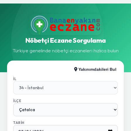
Nöbetçi Eczane Sorgulama
Türkiye genelinde nöbetçi eczaneleri hızlıca bulun
Yakınımdakileri Bul
İL
İLÇE
TARIH