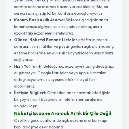
Şehir hayatının koşturmacasında veya bilmediğiniz bir
semtte eczane aramak bazen yorucu olabilir. Biz, bu
süreci sizin için dijital bir konfora dönüştürüyoruz:
Konum Bazlı Akıllı Arama:
Sisteme girdiğiniz anda
konumunuzu algılıyor ve size sadece birkaç adım
uzaklıktaki eczaneleri listeliyoruz.
Güncel Nöbetçi Eczane Listeleri:
Hafta içi mesai
sonrası, resmi tatiller ve pazar günleri açık olan nöbetçi
eczane bilgilerine en güvenilir kaynaklardan ulaşmanızı
sağlıyoruz.
Hızlı Yol Tarifi:
Bulduğunuz eczaneye nasıl gideceğinizi
düşünmeyin. Google Haritalar veya Apple Haritalar
entegrasyonumuz sayesinde tek tıkla yol tarifi
alabilirsiniz.
İletişim Bilgileri:
Gitmeden önce sormak istediğiniz
bir şey mi var? Eczanelerin telefon numaralarına
anında ulaşın.
Nöbetçi Eczane Aramak Artık Bir Çile Değil
Özellikle gece saatlerinde açık eczane ararken kapı
kapı dolaşma devri kapandı.