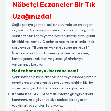
Nöbetçi Eczaneler Bir Tık
Uzağınızda!
Sağlık şakaya gelmez, acil bir durumda ise en değerli
şey vakittir. Gece yarısı aniden bastıran bir ateş, hafta
sonu biten bir ilaç veya tatildeyken ihtiyaç duyduğunuz
bir tıbbi malzeme... O anlarda hepimizin aklındaki tek
soru aynıdır:
“Bana en yakın eczane nerede?”
İşte tam bu noktada
banaenyakineczane.com
,
karmaşadan uzak, hızlı ve güncel çözümleriyle
yardımınıza koşuyor.
Neden banaenyakineczane.com?
Şehir hayatının koşturmacasında veya bilmediğiniz bir
semtte eczane aramak bazen yorucu olabilir. Biz, bu
süreci sizin için dijital bir konfora dönüştürüyoruz:
Konum Bazlı Akıllı Arama:
Sisteme girdiğiniz anda
konumunuzu algılıyor ve size sadece birkaç adım
uzaklıktaki eczaneleri listeliyoruz.