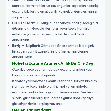
Güncel Nöbetçi Eczane Listeleri:
Hafta içi mesai
sonrası, resmi tatiller ve pazar günleri açık olan nöbetçi
eczane bilgilerine en güvenilir kaynaklardan ulaşmanızı
sağlıyoruz.
Hızlı Yol Tarifi:
Bulduğunuz eczaneye nasıl gideceğinizi
düşünmeyin. Google Haritalar veya Apple Haritalar
entegrasyonumuz sayesinde tek tıkla yol tarifi
alabilirsiniz.
İletişim Bilgileri:
Gitmeden önce sormak istediğiniz
bir şey mi var? Eczanelerin telefon numaralarına
anında ulaşın.
Nöbetçi Eczane Aramak Artık Bir Çile Değil
Özellikle gece saatlerinde açık eczane ararken kapı
kapı dolaşma devri kapandı.
banaenyakineczane.com
üzerinden Türkiye’nin tüm
illerinde ve ilçelerinde o an hizmet veren nöbetçi
eczaneleri anlık olarak görüntüleyebilirsiniz. Verilerimiz
sürekli güncellendiği için "adrese gittim ama kapalıydı"
gibi sürprizlerle karşılaşmazsınız.
Her An Yanınızdayız!