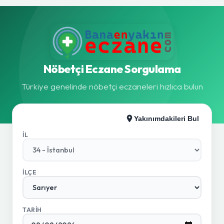
Nöbetçi Eczane Sorgulama
Türkiye genelinde nöbetçi eczaneleri hızlıca bulun
Yakınımdakileri Bul
İL
İLÇE
TARIH