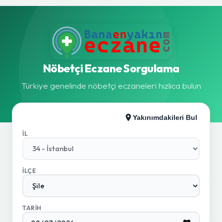
Nöbetçi Eczane Sorgulama
Türkiye genelinde nöbetçi eczaneleri hızlıca bulun
Yakınımdakileri Bul
İL
İLÇE
TARIH