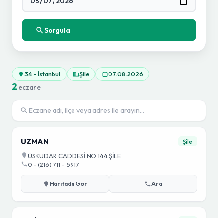
Sorgula
34 - İstanbul
Şile
07.08.2026
2
eczane
UZMAN
Şile
ÜSKÜDAR CADDESİ NO:144 ŞİLE
0 - (216) 711 - 5917
Haritada Gör
Ara