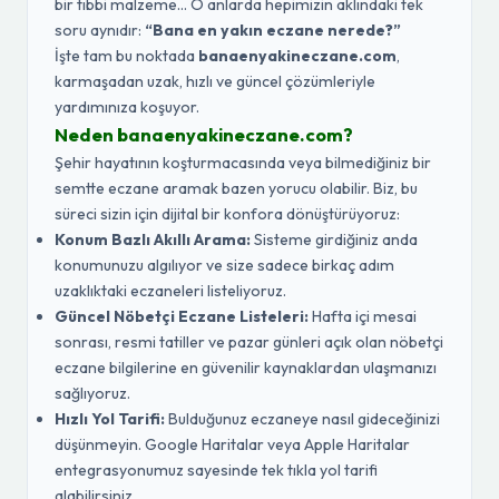
bir tıbbi malzeme... O anlarda hepimizin aklındaki tek
soru aynıdır:
“Bana en yakın eczane nerede?”
İşte tam bu noktada
banaenyakineczane.com
,
karmaşadan uzak, hızlı ve güncel çözümleriyle
yardımınıza koşuyor.
Neden banaenyakineczane.com?
Şehir hayatının koşturmacasında veya bilmediğiniz bir
semtte eczane aramak bazen yorucu olabilir. Biz, bu
süreci sizin için dijital bir konfora dönüştürüyoruz:
Konum Bazlı Akıllı Arama:
Sisteme girdiğiniz anda
konumunuzu algılıyor ve size sadece birkaç adım
uzaklıktaki eczaneleri listeliyoruz.
Güncel Nöbetçi Eczane Listeleri:
Hafta içi mesai
sonrası, resmi tatiller ve pazar günleri açık olan nöbetçi
eczane bilgilerine en güvenilir kaynaklardan ulaşmanızı
sağlıyoruz.
Hızlı Yol Tarifi:
Bulduğunuz eczaneye nasıl gideceğinizi
düşünmeyin. Google Haritalar veya Apple Haritalar
entegrasyonumuz sayesinde tek tıkla yol tarifi
alabilirsiniz.