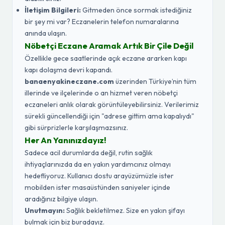
İletişim Bilgileri:
Gitmeden önce sormak istediğiniz
bir şey mi var? Eczanelerin telefon numaralarına
anında ulaşın.
Nöbetçi Eczane Aramak Artık Bir Çile Değil
Özellikle gece saatlerinde açık eczane ararken kapı
kapı dolaşma devri kapandı.
banaenyakineczane.com
üzerinden Türkiye’nin tüm
illerinde ve ilçelerinde o an hizmet veren nöbetçi
eczaneleri anlık olarak görüntüleyebilirsiniz. Verilerimiz
sürekli güncellendiği için "adrese gittim ama kapalıydı"
gibi sürprizlerle karşılaşmazsınız.
Her An Yanınızdayız!
Sadece acil durumlarda değil, rutin sağlık
ihtiyaçlarınızda da en yakın yardımcınız olmayı
hedefliyoruz. Kullanıcı dostu arayüzümüzle ister
mobilden ister masaüstünden saniyeler içinde
aradığınız bilgiye ulaşın.
Unutmayın:
Sağlık bekletilmez. Size en yakın şifayı
bulmak için biz buradayız.