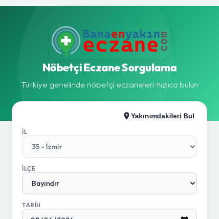
Nöbetçi Eczane Sorgulama
Türkiye genelinde nöbetçi eczaneleri hızlıca bulun
Yakınımdakileri Bul
İL
İLÇE
TARIH