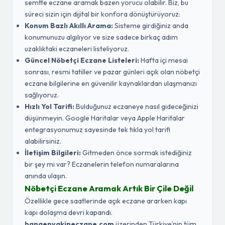
semtte eczane aramak bazen yorucu olabilir. Biz, bu
süreci sizin için dijital bir konfora dönüştürüyoruz:
Konum Bazlı Akıllı Arama:
Sisteme girdiğiniz anda
konumunuzu algılıyor ve size sadece birkaç adım
uzaklıktaki eczaneleri listeliyoruz.
Güncel Nöbetçi Eczane Listeleri:
Hafta içi mesai
sonrası, resmi tatiller ve pazar günleri açık olan nöbetçi
eczane bilgilerine en güvenilir kaynaklardan ulaşmanızı
sağlıyoruz.
Hızlı Yol Tarifi:
Bulduğunuz eczaneye nasıl gideceğinizi
düşünmeyin. Google Haritalar veya Apple Haritalar
entegrasyonumuz sayesinde tek tıkla yol tarifi
alabilirsiniz.
İletişim Bilgileri:
Gitmeden önce sormak istediğiniz
bir şey mi var? Eczanelerin telefon numaralarına
anında ulaşın.
Nöbetçi Eczane Aramak Artık Bir Çile Değil
Özellikle gece saatlerinde açık eczane ararken kapı
kapı dolaşma devri kapandı.
banaenyakineczane.com
üzerinden Türkiye’nin tüm