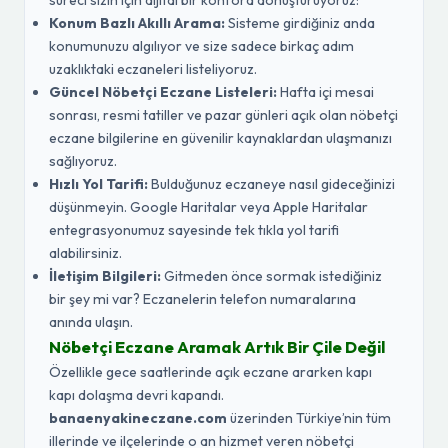
süreci sizin için dijital bir konfora dönüştürüyoruz:
Konum Bazlı Akıllı Arama:
Sisteme girdiğiniz anda
konumunuzu algılıyor ve size sadece birkaç adım
uzaklıktaki eczaneleri listeliyoruz.
Güncel Nöbetçi Eczane Listeleri:
Hafta içi mesai
sonrası, resmi tatiller ve pazar günleri açık olan nöbetçi
eczane bilgilerine en güvenilir kaynaklardan ulaşmanızı
sağlıyoruz.
Hızlı Yol Tarifi:
Bulduğunuz eczaneye nasıl gideceğinizi
düşünmeyin. Google Haritalar veya Apple Haritalar
entegrasyonumuz sayesinde tek tıkla yol tarifi
alabilirsiniz.
İletişim Bilgileri:
Gitmeden önce sormak istediğiniz
bir şey mi var? Eczanelerin telefon numaralarına
anında ulaşın.
Nöbetçi Eczane Aramak Artık Bir Çile Değil
Özellikle gece saatlerinde açık eczane ararken kapı
kapı dolaşma devri kapandı.
banaenyakineczane.com
üzerinden Türkiye’nin tüm
illerinde ve ilçelerinde o an hizmet veren nöbetçi