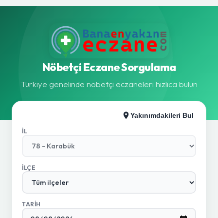
Nöbetçi Eczane Sorgulama
Türkiye genelinde nöbetçi eczaneleri hızlıca bulun
Yakınımdakileri Bul
İL
İLÇE
TARIH