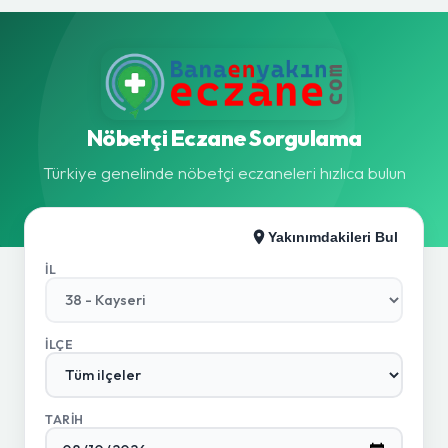
Nöbetçi Eczane Sorgulama
Türkiye genelinde nöbetçi eczaneleri hızlıca bulun
Yakınımdakileri Bul
İL
İLÇE
TARIH