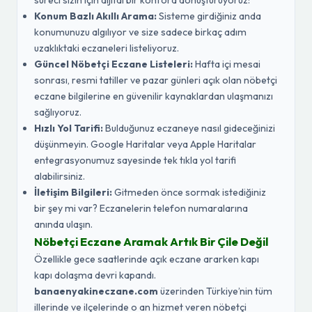
süreci sizin için dijital bir konfora dönüştürüyoruz:
Konum Bazlı Akıllı Arama:
Sisteme girdiğiniz anda
konumunuzu algılıyor ve size sadece birkaç adım
uzaklıktaki eczaneleri listeliyoruz.
Güncel Nöbetçi Eczane Listeleri:
Hafta içi mesai
sonrası, resmi tatiller ve pazar günleri açık olan nöbetçi
eczane bilgilerine en güvenilir kaynaklardan ulaşmanızı
sağlıyoruz.
Hızlı Yol Tarifi:
Bulduğunuz eczaneye nasıl gideceğinizi
düşünmeyin. Google Haritalar veya Apple Haritalar
entegrasyonumuz sayesinde tek tıkla yol tarifi
alabilirsiniz.
İletişim Bilgileri:
Gitmeden önce sormak istediğiniz
bir şey mi var? Eczanelerin telefon numaralarına
anında ulaşın.
Nöbetçi Eczane Aramak Artık Bir Çile Değil
Özellikle gece saatlerinde açık eczane ararken kapı
kapı dolaşma devri kapandı.
banaenyakineczane.com
üzerinden Türkiye’nin tüm
illerinde ve ilçelerinde o an hizmet veren nöbetçi