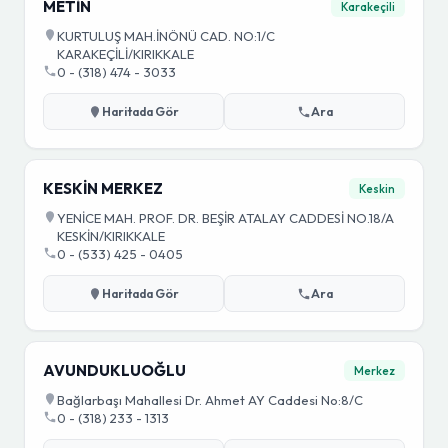
METİN
Karakeçili
KURTULUŞ MAH.İNÖNÜ CAD. NO:1/C
KARAKEÇİLİ/KIRIKKALE
0 - (318) 474 - 3033
Haritada Gör
Ara
KESKİN MERKEZ
Keskin
YENİCE MAH. PROF. DR. BEŞİR ATALAY CADDESİ NO.18/A
KESKİN/KIRIKKALE
0 - (533) 425 - 0405
Haritada Gör
Ara
AVUNDUKLUOĞLU
Merkez
Bağlarbaşı Mahallesi Dr. Ahmet AY Caddesi No:8/C
0 - (318) 233 - 1313