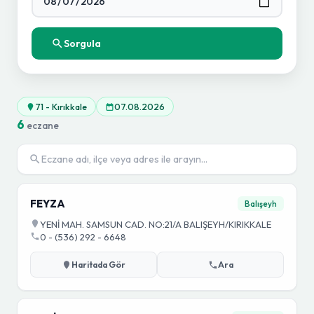
Sorgula
71 - Kırıkkale
07.08.2026
6
eczane
FEYZA
Balışeyh
YENİ MAH. SAMSUN CAD. NO:21/A BALIŞEYH/KIRIKKALE
0 - (536) 292 - 6648
Haritada Gör
Ara