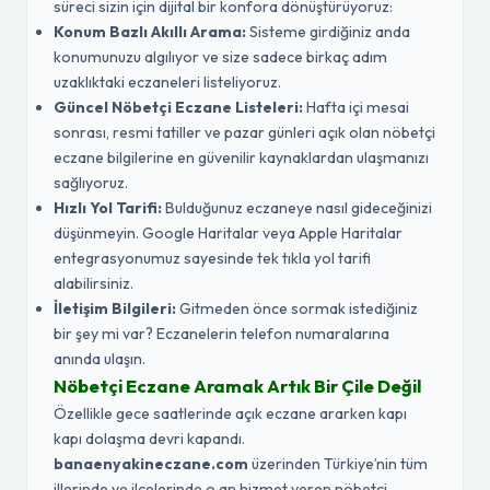
süreci sizin için dijital bir konfora dönüştürüyoruz:
Konum Bazlı Akıllı Arama:
Sisteme girdiğiniz anda
konumunuzu algılıyor ve size sadece birkaç adım
uzaklıktaki eczaneleri listeliyoruz.
Güncel Nöbetçi Eczane Listeleri:
Hafta içi mesai
sonrası, resmi tatiller ve pazar günleri açık olan nöbetçi
eczane bilgilerine en güvenilir kaynaklardan ulaşmanızı
sağlıyoruz.
Hızlı Yol Tarifi:
Bulduğunuz eczaneye nasıl gideceğinizi
düşünmeyin. Google Haritalar veya Apple Haritalar
entegrasyonumuz sayesinde tek tıkla yol tarifi
alabilirsiniz.
İletişim Bilgileri:
Gitmeden önce sormak istediğiniz
bir şey mi var? Eczanelerin telefon numaralarına
anında ulaşın.
Nöbetçi Eczane Aramak Artık Bir Çile Değil
Özellikle gece saatlerinde açık eczane ararken kapı
kapı dolaşma devri kapandı.
banaenyakineczane.com
üzerinden Türkiye’nin tüm
illerinde ve ilçelerinde o an hizmet veren nöbetçi