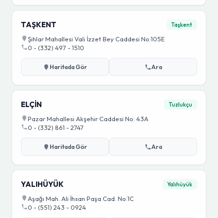
TAŞKENT
Taşkent
Şıhlar Mahallesi Vali İzzet Bey Caddesi No:105E
0 - (332) 497 - 1510
Haritada Gör
Ara
ELÇİN
Tuzlukçu
Pazar Mahallesi Akşehir Caddesi No: 43A
0 - (332) 861 - 2747
Haritada Gör
Ara
YALIHÜYÜK
Yalıhüyük
Aşağı Mah. Ali İhsan Paşa Cad. No:1C
0 - (551) 243 - 0924