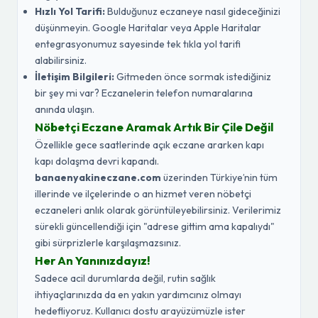
Hızlı Yol Tarifi:
Bulduğunuz eczaneye nasıl gideceğinizi
düşünmeyin. Google Haritalar veya Apple Haritalar
entegrasyonumuz sayesinde tek tıkla yol tarifi
alabilirsiniz.
İletişim Bilgileri:
Gitmeden önce sormak istediğiniz
bir şey mi var? Eczanelerin telefon numaralarına
anında ulaşın.
Nöbetçi Eczane Aramak Artık Bir Çile Değil
Özellikle gece saatlerinde açık eczane ararken kapı
kapı dolaşma devri kapandı.
banaenyakineczane.com
üzerinden Türkiye’nin tüm
illerinde ve ilçelerinde o an hizmet veren nöbetçi
eczaneleri anlık olarak görüntüleyebilirsiniz. Verilerimiz
sürekli güncellendiği için "adrese gittim ama kapalıydı"
gibi sürprizlerle karşılaşmazsınız.
Her An Yanınızdayız!
Sadece acil durumlarda değil, rutin sağlık
ihtiyaçlarınızda da en yakın yardımcınız olmayı
hedefliyoruz. Kullanıcı dostu arayüzümüzle ister