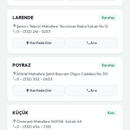
LARENDE
Karatay
Şems-i Tebrizi Mahallesi Tercüman Baba Sokak No:1C
0 - (332) 241 - 5253
Haritada Gör
Ara
POYRAZ
Karatay
İstiklal Mahallesi Şehit Bayram Olgun Caddesi No:3G
0 - (332) 352 - 0653
Haritada Gör
Ara
KÜÇÜK
Kulu
Ömeranlı Mahallesi 140768. Sokak 4A
0 - (332) 654 - 7351