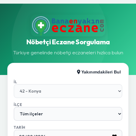
Nöbetçi Eczane Sorgulama
Türkiye genelinde nöbetçi eczaneleri hızlıca bulun
Yakınımdakileri Bul
İL
İLÇE
TARIH