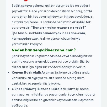
Sağlık şakaya gelmez, acil bir durumda ise en değerli
şey vakittir. Gece yarısı aniden bastıran bir ateş, hafta
sonu biten bir ilaç veya tatildeyken ihtiyaç duyduğunuz
bir tıbbi malzeme... O anlarda hepimizin aklındaki tek
soru aynıdır:
“Bana en yakın eczane nerede?”
İşte tam bu noktada
banaenyakineczane.com
,
karmaşadan uzak, hızlı ve güncel çözümleriyle
yardımınıza koşuyor.
Neden banaenyakineczane.com?
Şehir hayatının koşturmacasında veya bilmediğiniz bir
semtte eczane aramak bazen yorucu olabilir. Biz, bu
süreci sizin için dijital bir konfora dönüştürüyoruz:
Konum Bazlı Akıllı Arama:
Sisteme girdiğiniz anda
konumunuzu algılıyor ve size sadece birkaç adım
uzaklıktaki eczaneleri listeliyoruz.
Güncel Nöbetçi Eczane Listeleri:
Hafta içi mesai
sonrası, resmi tatiller ve pazar günleri açık olan nöbetçi
eczane bilgilerine en güvenilir kaynaklardan ulaşmanızı
sağlıyoruz.