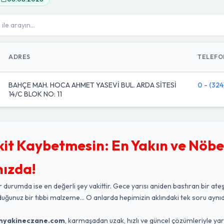
ADRES
TELEFO
BAHÇE MAH. HOCA AHMET YASEVİ BUL. ARDA SİTESİ
0 - (324
14/C BLOK NO: 11
kit Kaybetmesin: En Yakın ve Nöbe
nızda!
r durumda ise en değerli şey vakittir. Gece yarısı aniden bastıran bir ateş
duğunuz bir tıbbi malzeme... O anlarda hepimizin aklındaki tek soru aynıd
nyakineczane.com
, karmaşadan uzak, hızlı ve güncel çözümleriyle ya