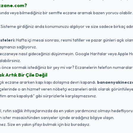
czane.com?
da veya bilmediğiniz bir semtte eczane aramak bazen yorucu olabilir. Biz,
:
Sisteme girdiğiniz anda konumunuzu algılıyor ve size sadece birkaç adı
steleri:
Hafta içi mesai sonrası, resmi tatiller ve pazar günleri açık ola
aşmanızı sağlıyoruz.
eczaneye nasıl gideceğinizi düşünmeyin. Google Haritalar veya Apple 
labilirsiniz.
nce sormak istediğiniz bir şey mi var? Eczanelerin telefon numaraları
Artık Bir Çile Değil
açık eczane ararken kapı kapı dolaşma devri kapandı.
banaenyakinecz
ilçelerinde o an hizmet veren nöbetçi eczaneleri anlık olarak görüntüleyebi
ttim ama kapalıydı" gibi sürprizlerle karşılaşmazsınız.
 rutin sağlık ihtiyaçlarınızda da en yakın yardımcınız olmayı hedefliyoruz
ister masaüstünden saniyeler içinde aradığınız bilgiye ulaşın.
ez. Size en yakın şifayı bulmak için biz buradayız.