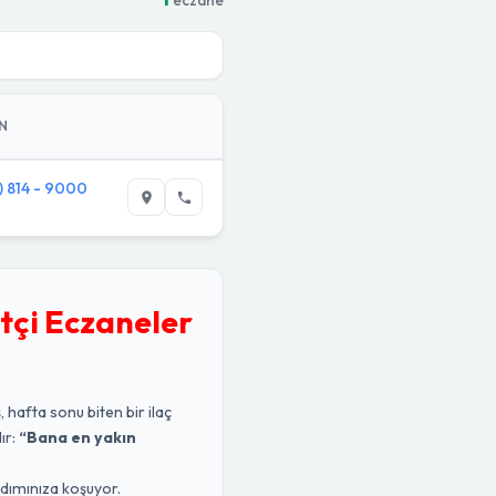
N
) 814 - 9000
tçi Eczaneler
, hafta sonu biten bir ilaç
ır:
“Bana en yakın
rdımınıza koşuyor.