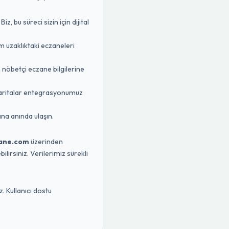
 bu süreci sizin için dijital
m uzaklıktaki eczaneleri
n nöbetçi eczane bilgilerine
Haritalar entegrasyonumuz
na anında ulaşın.
ane.com
üzerinden
lirsiniz. Verilerimiz sürekli
. Kullanıcı dostu