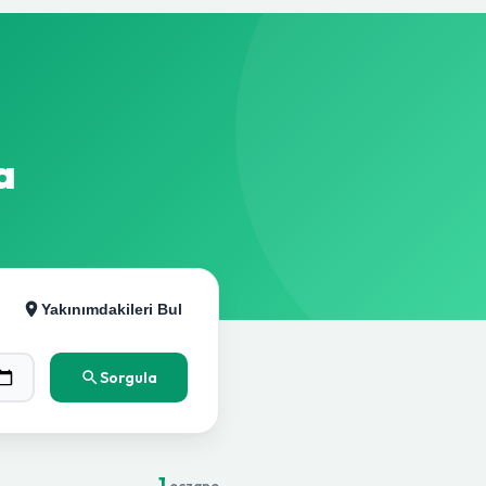
a
Yakınımdakileri Bul
Sorgula
1
eczane