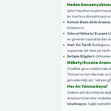
Neden banaenyakine
Şehir hayatının koşturmacasın
bir konfora dönüştürüyoruz
Konum Bazlı Akıllı Arama:
listeliyoruz.
Güncel Nöbetçi Eczane Li
en güvenilir kaynaklardan ul
Hızlı Yol Tarifi:
Bulduğunuz 
sayesinde tek tıkla yol tarifi a
İletişim Bilgileri:
Gitmeden ö
Nöbetçi Eczane Aramak 
Özellikle gece saatlerinde 
Türkiye’nin tüm illerinde ve 
güncellendiği için "adrese gi
Her An Yanınızdayız!
Sadece acil durumlarda değil,
arayüzümüzle ister mobilden 
Unutmayın:
Sağlık bekletilm