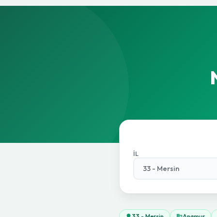
İL
33 - Mersin
Anamur