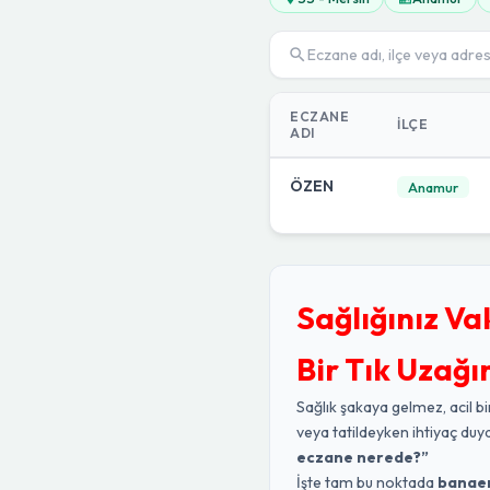
ECZANE
İLÇE
ADI
ÖZEN
Anamur
Sağlığınız Va
Bir Tık Uzağı
Sağlık şakaya gelmez, acil bi
veya tatildeyken ihtiyaç duy
eczane nerede?”
İşte tam bu noktada
banae