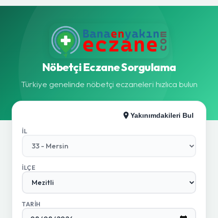
Nöbetçi Eczane Sorgulama
Türkiye genelinde nöbetçi eczaneleri hızlıca bulun
Yakınımdakileri Bul
İL
İLÇE
TARIH