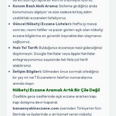
süreci sizin için dijital bir konfora dönüştürüyoruz:
Konum Bazlı Akıllı Arama:
Sisteme girdiğiniz anda
konumunuzu algılıyor ve size sadece birkaç adım
uzaklıktaki eczaneleri listeliyoruz.
Güncel Nöbetçi Eczane Listeleri:
Hafta içi mesai
sonrası, resmi tatiller ve pazar günleri açık olan nöbetçi
eczane bilgilerine en güvenilir kaynaklardan ulaşmanızı
sağlıyoruz.
Hızlı Yol Tarifi:
Bulduğunuz eczaneye nasıl gideceğinizi
düşünmeyin. Google Haritalar veya Apple Haritalar
entegrasyonumuz sayesinde tek tıkla yol tarifi
alabilirsiniz.
İletişim Bilgileri:
Gitmeden önce sormak istediğiniz
bir şey mi var? Eczanelerin telefon numaralarına
anında ulaşın.
Nöbetçi Eczane Aramak Artık Bir Çile Değil
Özellikle gece saatlerinde açık eczane ararken kapı
kapı dolaşma devri kapandı.
banaenyakineczane.com
üzerinden Türkiye’nin tüm
illerinde ve ilçelerinde o an hizmet veren nöbetçi