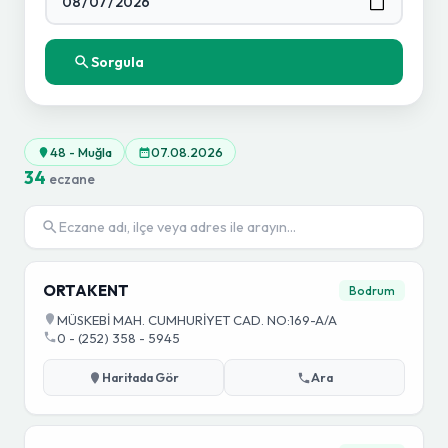
Sorgula
48 - Muğla
07.08.2026
34
eczane
ORTAKENT
Bodrum
MÜSKEBİ MAH. CUMHURİYET CAD. NO:169-A/A
0 - (252) 358 - 5945
Haritada Gör
Ara