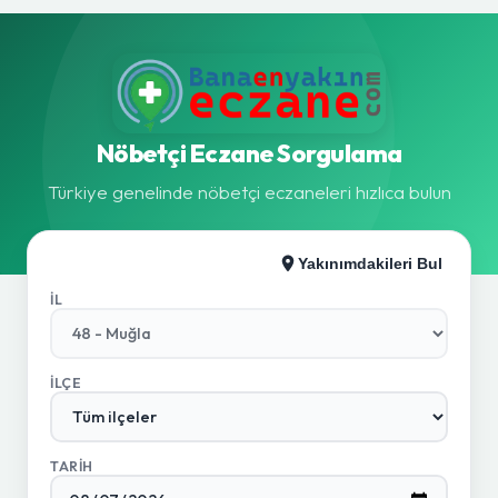
Nöbetçi Eczane Sorgulama
Türkiye genelinde nöbetçi eczaneleri hızlıca bulun
Yakınımdakileri Bul
İL
İLÇE
TARIH