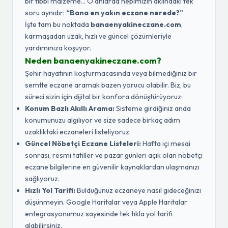
bir tıbbi malzeme... O anlarda hepimizin aklındaki tek
soru aynıdır:
“Bana en yakın eczane nerede?”
İşte tam bu noktada
banaenyakineczane.com
,
karmaşadan uzak, hızlı ve güncel çözümleriyle
yardımınıza koşuyor.
Neden banaenyakineczane.com?
Şehir hayatının koşturmacasında veya bilmediğiniz bir
semtte eczane aramak bazen yorucu olabilir. Biz, bu
süreci sizin için dijital bir konfora dönüştürüyoruz:
Konum Bazlı Akıllı Arama:
Sisteme girdiğiniz anda
konumunuzu algılıyor ve size sadece birkaç adım
uzaklıktaki eczaneleri listeliyoruz.
Güncel Nöbetçi Eczane Listeleri:
Hafta içi mesai
sonrası, resmi tatiller ve pazar günleri açık olan nöbetçi
eczane bilgilerine en güvenilir kaynaklardan ulaşmanızı
sağlıyoruz.
Hızlı Yol Tarifi:
Bulduğunuz eczaneye nasıl gideceğinizi
düşünmeyin. Google Haritalar veya Apple Haritalar
entegrasyonumuz sayesinde tek tıkla yol tarifi
alabilirsiniz.